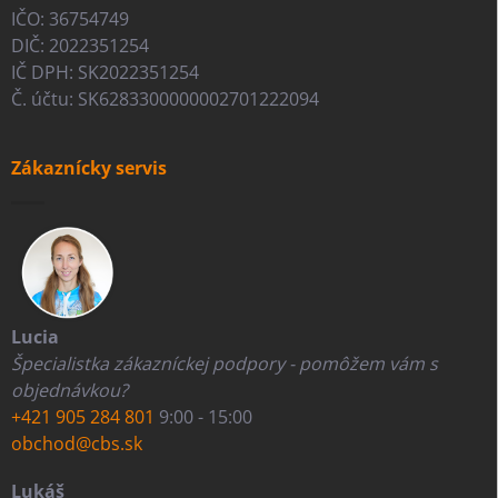
IČO: 36754749
DIČ: 2022351254
IČ DPH: SK2022351254
Č. účtu: SK6283300000002701222094
Zákaznícky servis
Lucia
Špecialistka zákazníckej podpory - pomôžem vám s
objednávkou?
+421 905 284 801
9:00 - 15:00
obchod@cbs.sk
Lukáš