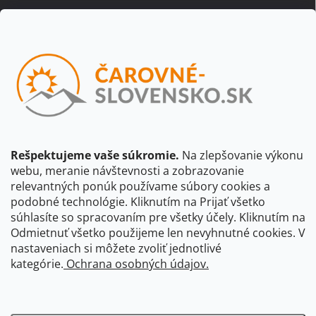
Email
Vložením e-mailu súhlasíte s
podmienkami ochrany osobných
údajov
Beriem na vedomie, že adresa bude spracovaná za účelom
informovania o dostupnosti produktu, príp. o nahradení iným
produktom a pod., v súlade so zásadami spracovania osobných
údajov dostupnými na tejto stránke.
Rešpektujeme vaše súkromie.
Na zlepšovanie výkonu
webu, meranie návštevnosti a zobrazovanie
Prihlásiť sa
relevantných ponúk používame súbory cookies a
podobné technológie. Kliknutím na Prijať všetko
súhlasíte so spracovaním pre všetky účely. Kliknutím na
CBS Slovensko
CBS Česko
Shocart
VKÚ Mapy Harmanec
Odmietnuť všetko použijeme len nevyhnutné cookies. V
nastaveniach si môžete zvoliť jednotlivé
Čarovné Česko
kategórie.
Ochrana osobných údajov.