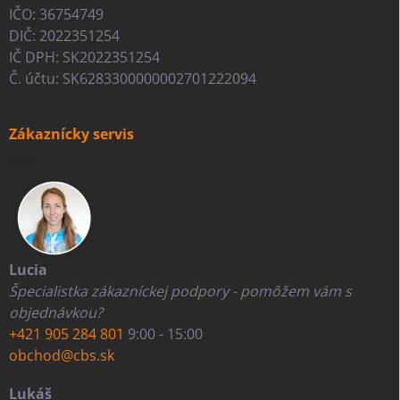
IČO: 36754749
DIČ: 2022351254
IČ DPH: SK2022351254
Č. účtu: SK6283300000002701222094
Zákaznícky servis
Lucia
Špecialistka zákazníckej podpory - pomôžem vám s
objednávkou?
+421 905 284 801
9:00 - 15:00
obchod@cbs.sk
Lukáš