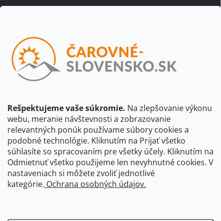
Email
Vložením e-mailu súhlasíte s
podmienkami ochrany osobných
údajov
Beriem na vedomie, že adresa bude spracovaná za účelom
informovania o dostupnosti produktu, príp. o nahradení iným
produktom a pod., v súlade so zásadami spracovania osobných
údajov dostupnými na tejto stránke.
Rešpektujeme vaše súkromie.
Na zlepšovanie výkonu
webu, meranie návštevnosti a zobrazovanie
Prihlásiť sa
relevantných ponúk používame súbory cookies a
podobné technológie. Kliknutím na Prijať všetko
súhlasíte so spracovaním pre všetky účely. Kliknutím na
CBS Slovensko
CBS Česko
Shocart
VKÚ Mapy Harmanec
Odmietnuť všetko použijeme len nevyhnutné cookies. V
nastaveniach si môžete zvoliť jednotlivé
Čarovné Česko
kategórie.
Ochrana osobných údajov.