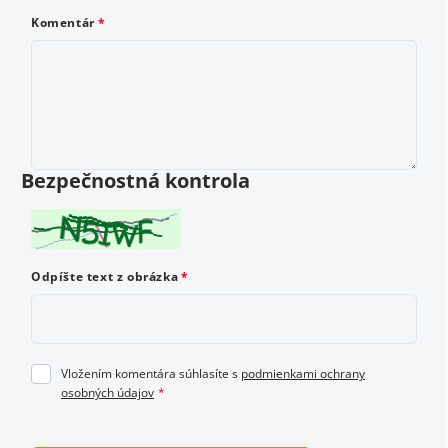
E-mail
Komentár
Komentár
Bezpečnostná kontrola
Ako by ste ohodnotili tento produkt? Vyberte od 1
Odpíšte text z obrázka
do 5 hviezdičiek, kde 1 je najhoršie a 5 najlepšie
hodnotenie.
Vložením komentára súhlasíte s
podmienkami ochrany
osobných údajov
Vložením hodnotenie súhlasíte s
podmienkami ochrany
osobných údajov