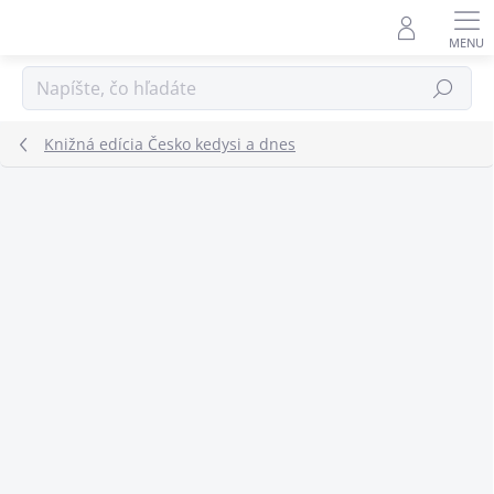
Prejsť
na
obsah
Hľadať
Knižná edícia Česko kedysi a dnes