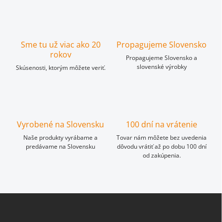
Sme tu už viac ako 20
Propagujeme Slovensko
rokov
Propagujeme Slovensko a
slovenské výrobky
Skúsenosti, ktorým môžete veriť.
Vyrobené na Slovensku
100 dní na vrátenie
Naše produkty vyrábame a
Tovar nám môžete bez uvedenia
predávame na Slovensku
dôvodu vrátiť až po dobu 100 dní
od zakúpenia.
Z
á
p