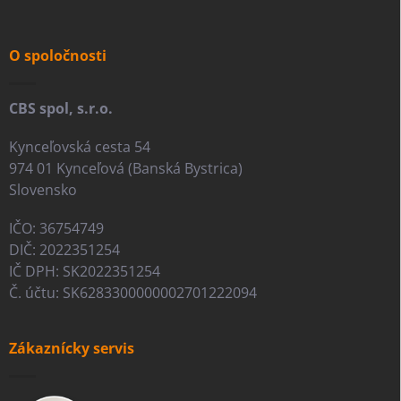
ä
t
i
O spoločnosti
e
CBS spol, s.r.o.
Kynceľovská cesta 54
974 01 Kynceľová (Banská Bystrica)
Slovensko
IČO: 36754749
DIČ: 2022351254
IČ DPH: SK2022351254
Č. účtu: SK6283300000002701222094
Zákaznícky servis