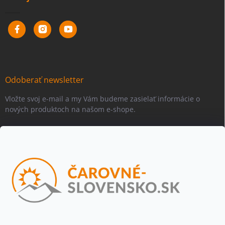
Odoberať newsletter
Vložte svoj e-mail a my Vám budeme zasielať informácie o
nových produktoch na našom e-shope.
Email
Vložením e-mailu súhlasíte s
podmienkami ochrany osobných
údajov
Beriem na vedomie, že adresa bude spracovaná za účelom
informovania o dostupnosti produktu, príp. o nahradení iným
produktom a pod., v súlade so zásadami spracovania osobných