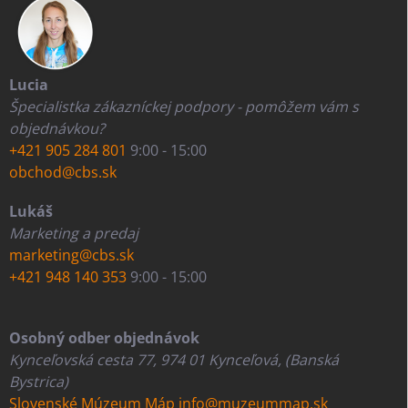
Lucia
Špecialistka zákazníckej podpory - pomôžem vám s
objednávkou?
+421 905 284 801
9:00 - 15:00
obchod@cbs.sk
Lukáš
Marketing a predaj
marketing@cbs.sk
+421 948 140 353
9:00 - 15:00
Osobný odber objednávok
Kynceľovská cesta 77, 974 01 Kynceľová, (Banská
Bystrica)
Slovenské Múzeum Máp
info@muzeummap.sk