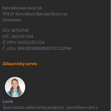
Kynceľovská cesta 54
974 01 Kynceľová (Banská Bystrica)
Slovensko
IČO: 36754749
DIČ: 2022351254
IČ DPH: SK2022351254
Č. účtu: SK6283300000002701222094
Zákaznícky servis
Lucia
Špecialistka zákazníckej podpory - pomôžem vám s