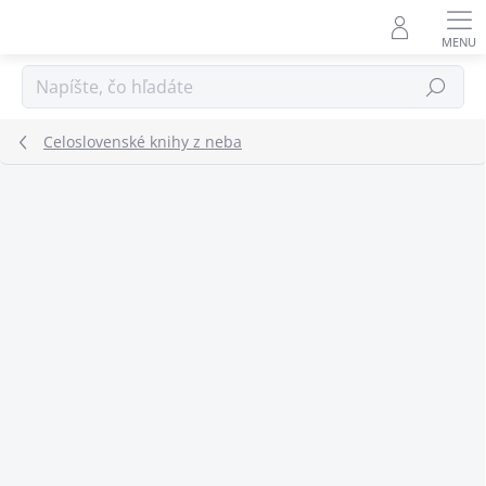
Prejsť
na
obsah
Hľadať
Celoslovenské knihy z neba