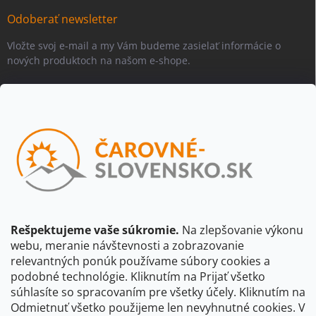
Odoberať newsletter
Vložte svoj e-mail a my Vám budeme zasielať informácie o
nových produktoch na našom e-shope.
Email
Vložením e-mailu súhlasíte s
podmienkami ochrany osobných
údajov
Beriem na vedomie, že adresa bude spracovaná za účelom
informovania o dostupnosti produktu, príp. o nahradení iným
produktom a pod., v súlade so zásadami spracovania osobných
údajov dostupnými na tejto stránke.
Rešpektujeme vaše súkromie.
Na zlepšovanie výkonu
webu, meranie návštevnosti a zobrazovanie
Prihlásiť sa
relevantných ponúk používame súbory cookies a
podobné technológie. Kliknutím na Prijať všetko
súhlasíte so spracovaním pre všetky účely. Kliknutím na
CBS Slovensko
CBS Česko
Shocart
VKÚ Mapy Harmanec
Odmietnuť všetko použijeme len nevyhnutné cookies. V