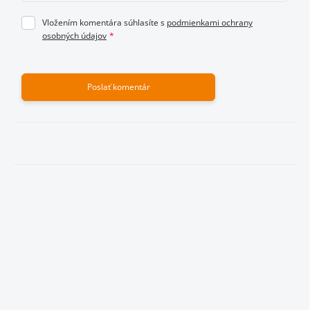
Vložením komentára súhlasíte s
podmienkami ochrany
osobných údajov
Vložením hodnotenie súhlasíte s
podmienkami ochrany
osobných údajov
Poslať komentár
Odoslať hodnotenie