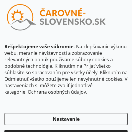
Vložením e-mailu súhlasíte s
podmienkami ochrany osobných
údajov
Beriem na vedomie, že adresa bude spracovaná za účelom
informovania o dostupnosti produktu, príp. o nahradení iným
produktom a pod., v súlade so zásadami spracovania osobných
údajov dostupnými na tejto stránke.
Rešpektujeme vaše súkromie.
Na zlepšovanie výkonu
webu, meranie návštevnosti a zobrazovanie
Prihlásiť sa
relevantných ponúk používame súbory cookies a
podobné technológie. Kliknutím na Prijať všetko
súhlasíte so spracovaním pre všetky účely. Kliknutím na
CBS Slovensko
CBS Česko
Shocart
VKÚ Mapy Harmanec
Odmietnuť všetko použijeme len nevyhnutné cookies. V
nastaveniach si môžete zvoliť jednotlivé
Čarovné Česko
kategórie.
Ochrana osobných údajov.
Nastavenie