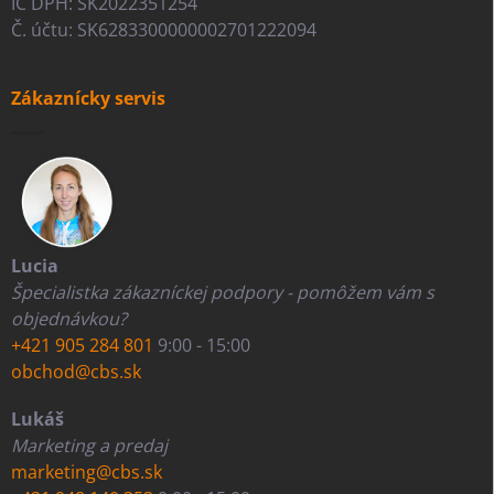
IČ DPH: SK2022351254
Č. účtu: SK6283300000002701222094
Zákaznícky servis
Lucia
Špecialistka zákazníckej podpory - pomôžem vám s
objednávkou?
+421 905 284 801
9:00 - 15:00
obchod@cbs.sk
Lukáš
Marketing a predaj
marketing@cbs.sk