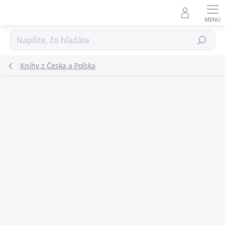
Prejsť
na
obsah
Hľadať
Knihy z Česka a Poľska