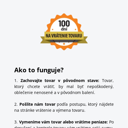
Ako to funguje?
1.
Zachovajte tovar v pôvodnom stave:
Tovar,
ktorý chcete vrátiť, by mal byť nepoškodený,
oblečenie nenosené a v pôvodnom balení.
2.
Pošlite nám tovar
podľa postupu, ktorý nájdete
na stránke
vrátenie a výmena tovaru.
3.
Vymeníme vám tovar alebo vrátime peniaze:
Po
doručení a kontrole tovaru vám vrátime celú sumu,