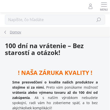
Prejsť
na
obsah
Hľadať
Domov
100 dní na vrátenie – Bez
starostí a otázok!
! NAŠA ZÁRUKA KVALITY !
Sme presvedčení o kvalite našich produktov a
stojíme si za nimi.
Preto vám ponúkame možnosť
vrátenia alebo výmenu tovaru až do 100 dní od
zakúpenia
. Ak s naším výrobkom nebudete
spokojní, radi vám ho zoberieme späť, a to bez
akýchkoľvek komplikácií!