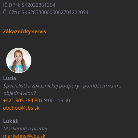
IČ DPH: SK2022351254
Č. účtu: SK6283300000002701222094
Zákaznícky servis
Lucia
Špecialistka zákazníckej podpory - pomôžem vám s
objednávkou?
+421 905 284 801
9:00 - 15:00
obchod@cbs.sk
Lukáš
Marketing a predaj
marketing@cbs.sk