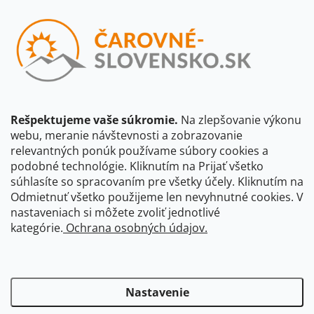
Vložením e-mailu súhlasíte s
podmienkami ochrany osobných
údajov
Beriem na vedomie, že adresa bude spracovaná za účelom
informovania o dostupnosti produktu, príp. o nahradení iným
produktom a pod., v súlade so zásadami spracovania osobných
údajov dostupnými na tejto stránke.
Rešpektujeme vaše súkromie.
Na zlepšovanie výkonu
webu, meranie návštevnosti a zobrazovanie
Prihlásiť sa
relevantných ponúk používame súbory cookies a
podobné technológie. Kliknutím na Prijať všetko
súhlasíte so spracovaním pre všetky účely. Kliknutím na
CBS Slovensko
CBS Česko
Shocart
VKÚ Mapy Harmanec
Odmietnuť všetko použijeme len nevyhnutné cookies. V
nastaveniach si môžete zvoliť jednotlivé
Čarovné Česko
kategórie.
Ochrana osobných údajov.
Nastavenie