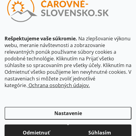
Vložením e-mailu súhlasíte s
podmienkami ochrany osobných
údajov
Beriem na vedomie, že adresa bude spracovaná za účelom
informovania o dostupnosti produktu, príp. o nahradení iným
produktom a pod., v súlade so zásadami spracovania osobných
údajov dostupnými na tejto stránke.
Rešpektujeme vaše súkromie.
Na zlepšovanie výkonu
webu, meranie návštevnosti a zobrazovanie
Prihlásiť sa
relevantných ponúk používame súbory cookies a
podobné technológie. Kliknutím na Prijať všetko
súhlasíte so spracovaním pre všetky účely. Kliknutím na
CBS Slovensko
CBS Česko
Shocart
VKÚ Mapy Harmanec
Odmietnuť všetko použijeme len nevyhnutné cookies. V
nastaveniach si môžete zvoliť jednotlivé
Čarovné Česko
kategórie.
Ochrana osobných údajov.
Nastavenie
Odmietnuť
Súhlasím