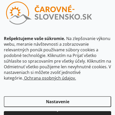
Vložením e-mailu súhlasíte s
podmienkami ochrany osobných
údajov
Beriem na vedomie, že adresa bude spracovaná za účelom
informovania o dostupnosti produktu, príp. o nahradení iným
produktom a pod., v súlade so zásadami spracovania osobných
údajov dostupnými na tejto stránke.
Rešpektujeme vaše súkromie.
Na zlepšovanie výkonu
webu, meranie návštevnosti a zobrazovanie
Prihlásiť sa
relevantných ponúk používame súbory cookies a
podobné technológie. Kliknutím na Prijať všetko
súhlasíte so spracovaním pre všetky účely. Kliknutím na
CBS Slovensko
CBS Česko
Shocart
VKÚ Mapy Harmanec
Odmietnuť všetko použijeme len nevyhnutné cookies. V
nastaveniach si môžete zvoliť jednotlivé
Čarovné Česko
kategórie.
Ochrana osobných údajov.
Nastavenie