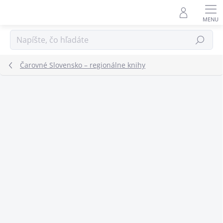
Prejsť
na
obsah
Hľadať
Čarovné Slovensko – regionálne knihy