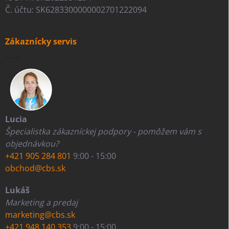
Č. účtu: SK6283300000002701222094
Zákaznícky servis
Lucia
Špecialistka zákazníckej podpory - pomôžem vám s
objednávkou?
+421 905 284 801
9:00 - 15:00
obchod@cbs.sk
Lukáš
Marketing a predaj
marketing@cbs.sk
+421 948 140 353
9:00 - 15:00