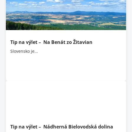
p
i
s
č
l
á
Tip na výlet – Na Benát zo Žitavian
n
k
Slovensko je...
o
v
Tip na výlet – Nádherná Bielovodská dolina