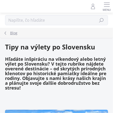
Prejsť
na
obsah
Hľadať
Blog
Tipy na výlety po Slovensku
Hľadáte inšpiráciu na víkendový alebo letný
výlet po Slovensku? V tejto rubrike nájdete
overené destinácie – od skrytých prírodných
klenotov po historické pamiatky ideálne pre
rodiny. Objavujte s nami krásy našich krajín
a plánujte svoje ďalšie dobrodružstvo bez
stresu!
V
ý