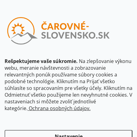
Email
Vložením e-mailu súhlasíte s
podmienkami ochrany osobných
údajov
Beriem na vedomie, že adresa bude spracovaná za účelom
informovania o dostupnosti produktu, príp. o nahradení iným
produktom a pod., v súlade so zásadami spracovania osobných
údajov dostupnými na tejto stránke.
Rešpektujeme vaše súkromie.
Na zlepšovanie výkonu
webu, meranie návštevnosti a zobrazovanie
Prihlásiť sa
relevantných ponúk používame súbory cookies a
podobné technológie. Kliknutím na Prijať všetko
súhlasíte so spracovaním pre všetky účely. Kliknutím na
CBS Slovensko
CBS Česko
Shocart
VKÚ Mapy Harmanec
Odmietnuť všetko použijeme len nevyhnutné cookies. V
nastaveniach si môžete zvoliť jednotlivé
Čarovné Česko
kategórie.
Ochrana osobných údajov.
Nastavenie