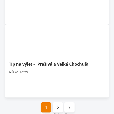
Tip na výlet – Prašivá a Veľká Chochuľa
Nízke Tatry ...
1
7
S