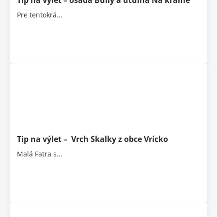
Tip na výlet – osada Bully a útulňa Na kráme
Pre tentokrá...
Tip na výlet – Vrch Skalky z obce Vrícko
Malá Fatra s...