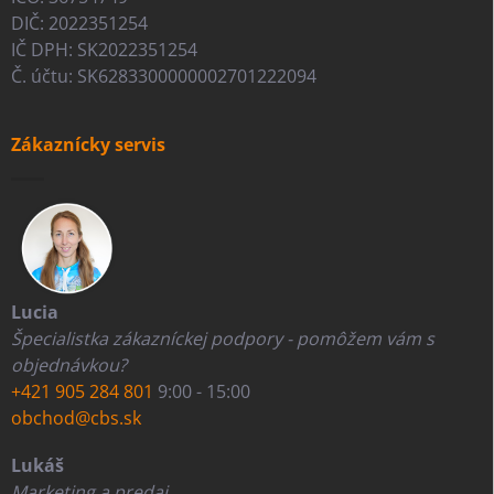
DIČ: 2022351254
IČ DPH: SK2022351254
Č. účtu: SK6283300000002701222094
Zákaznícky servis
Lucia
Špecialistka zákazníckej podpory - pomôžem vám s
objednávkou?
+421 905 284 801
9:00 - 15:00
obchod@cbs.sk
Lukáš
Marketing a predaj