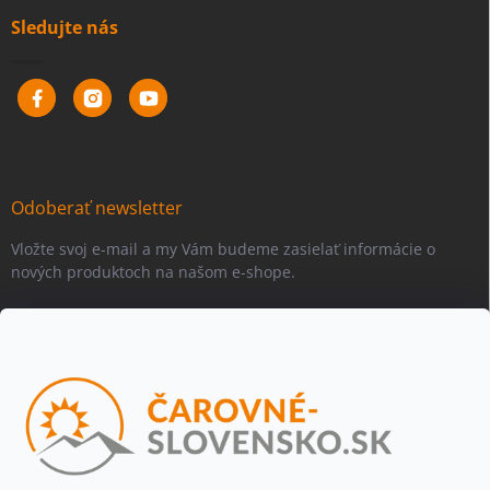
Sledujte nás
Odoberať newsletter
Vložte svoj e-mail a my Vám budeme zasielať informácie o
nových produktoch na našom e-shope.
Email
Vložením e-mailu súhlasíte s
podmienkami ochrany osobných
údajov
Beriem na vedomie, že adresa bude spracovaná za účelom
informovania o dostupnosti produktu, príp. o nahradení iným