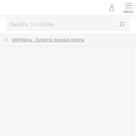
Prejsť
na
obsah
Hľadať
MAPykina - funkčná mapová mikina