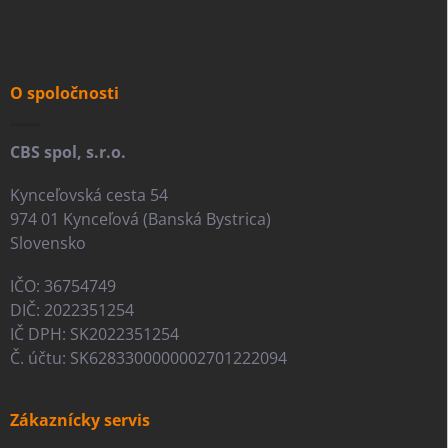
á
p
ä
t
i
O spoločnosti
e
CBS spol, s.r.o.
Kynceľovská cesta 54
974 01 Kynceľová (Banská Bystrica)
Slovensko
IČO: 36754749
DIČ: 2022351254
IČ DPH: SK2022351254
Č. účtu: SK6283300000002701222094
Zákaznícky servis