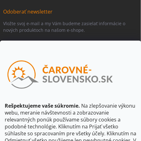
Odoberať newsletter
Vložte svoj e-mail a my Vám budeme zasielať informácie o
nových produktoch na našom e-shope.
Email
Vložením e-mailu súhlasíte s
podmienkami ochrany osobných
údajov
Beriem na vedomie, že adresa bude spracovaná za účelom
informovania o dostupnosti produktu, príp. o nahradení iným
produktom a pod., v súlade so zásadami spracovania osobných
údajov dostupnými na tejto stránke.
Rešpektujeme vaše súkromie.
Na zlepšovanie výkonu
webu, meranie návštevnosti a zobrazovanie
Prihlásiť sa
relevantných ponúk používame súbory cookies a
podobné technológie. Kliknutím na Prijať všetko
súhlasíte so spracovaním pre všetky účely. Kliknutím na
CBS Slovensko
CBS Česko
Shocart
VKÚ Mapy Harmanec
Odmietnuť všetko použijeme len nevyhnutné cookies. V