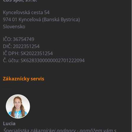
Kynceľovská cesta 54
974 01 Kynceľová (Banská Bystrica)
Slovensko
IČO: 36754749
DIČ: 2022351254
IČ DPH: SK2022351254
Č. účtu: SK6283300000002701222094
Zákaznícky servis
Lucia
Špecialistka zákazníckej podpory - pomôžem vám s