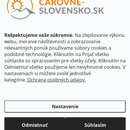
Vložením e-mailu súhlasíte s
podmienkami ochrany osobných
údajov
Beriem na vedomie, že adresa bude spracovaná za účelom
informovania o dostupnosti produktu, príp. o nahradení iným
produktom a pod., v súlade so zásadami spracovania osobných
údajov dostupnými na tejto stránke.
Rešpektujeme vaše súkromie.
Na zlepšovanie výkonu
webu, meranie návštevnosti a zobrazovanie
Prihlásiť sa
relevantných ponúk používame súbory cookies a
podobné technológie. Kliknutím na Prijať všetko
súhlasíte so spracovaním pre všetky účely. Kliknutím na
CBS Slovensko
CBS Česko
Shocart
VKÚ Mapy Harmanec
Odmietnuť všetko použijeme len nevyhnutné cookies. V
nastaveniach si môžete zvoliť jednotlivé
Čarovné Česko
kategórie.
Ochrana osobných údajov.
Nastavenie
Odmietnuť
Súhlasím
Copyright 2026
Čarovné-Slovensko.sk
. Všetky práva vyhradené.
Upraviť