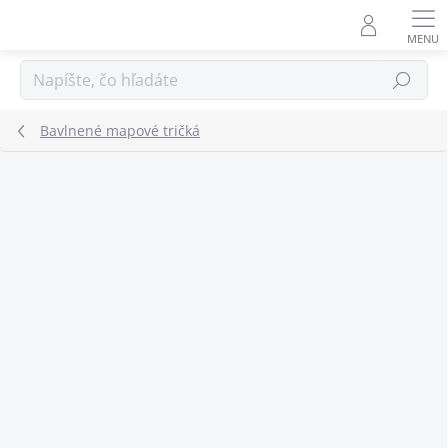
Prejsť
na
obsah
Hľadať
Bavlnené mapové tričká