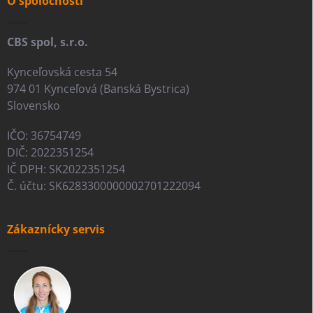
i
O spoločnosti
e
CBS spol, s.r.o.
Kynceľovská cesta 54
974 01 Kynceľová (Banská Bystrica)
Slovensko
IČO: 36754749
DIČ: 2022351254
IČ DPH: SK2022351254
Č. účtu: SK6283300000002701222094
Zákaznícky servis