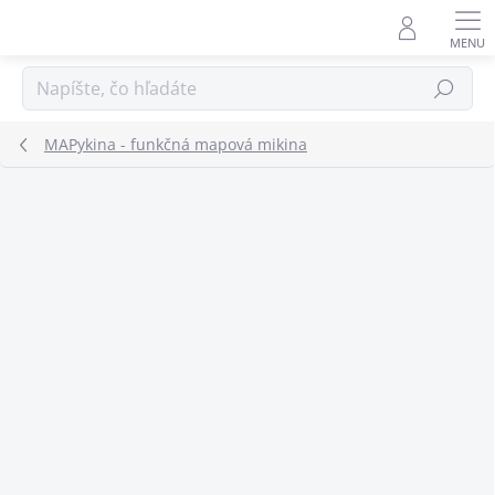
Prejsť
na
obsah
Hľadať
MAPykina - funkčná mapová mikina