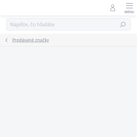
Prejsť
na
obsah
Hľadať
Predávané značky