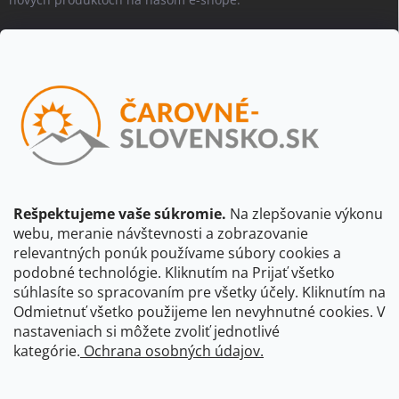
Email
Vložením e-mailu súhlasíte s
podmienkami ochrany osobných
údajov
Beriem na vedomie, že adresa bude spracovaná za účelom
informovania o dostupnosti produktu, príp. o nahradení iným
produktom a pod., v súlade so zásadami spracovania osobných
údajov dostupnými na tejto stránke.
Rešpektujeme vaše súkromie.
Na zlepšovanie výkonu
webu, meranie návštevnosti a zobrazovanie
Prihlásiť sa
relevantných ponúk používame súbory cookies a
podobné technológie. Kliknutím na Prijať všetko
súhlasíte so spracovaním pre všetky účely. Kliknutím na
CBS Slovensko
CBS Česko
Shocart
VKÚ Mapy Harmanec
Odmietnuť všetko použijeme len nevyhnutné cookies. V
nastaveniach si môžete zvoliť jednotlivé
Čarovné Česko
kategórie.
Ochrana osobných údajov.