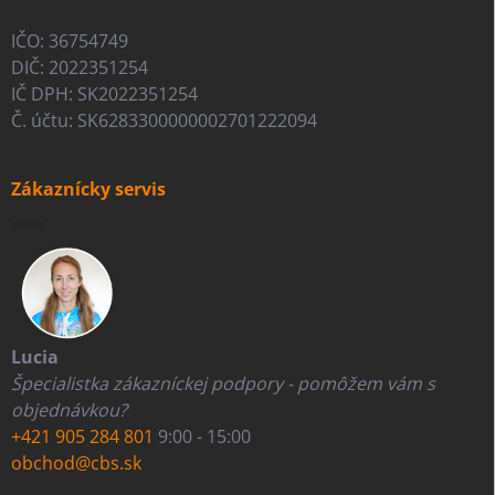
IČO: 36754749
DIČ: 2022351254
IČ DPH: SK2022351254
Č. účtu: SK6283300000002701222094
Zákaznícky servis
Lucia
Špecialistka zákazníckej podpory - pomôžem vám s
objednávkou?
+421 905 284 801
9:00 - 15:00
obchod@cbs.sk