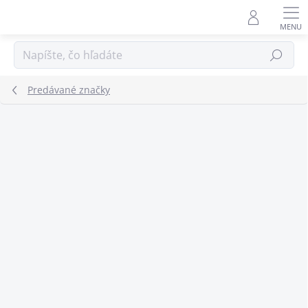
Prejsť
na
obsah
Hľadať
Predávané značky