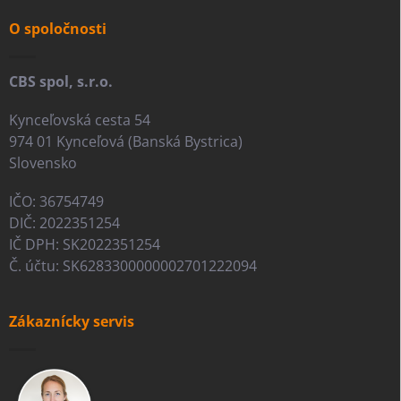
t
i
O spoločnosti
e
CBS spol, s.r.o.
Kynceľovská cesta 54
974 01 Kynceľová (Banská Bystrica)
Slovensko
IČO: 36754749
DIČ: 2022351254
IČ DPH: SK2022351254
Č. účtu: SK6283300000002701222094
Zákaznícky servis