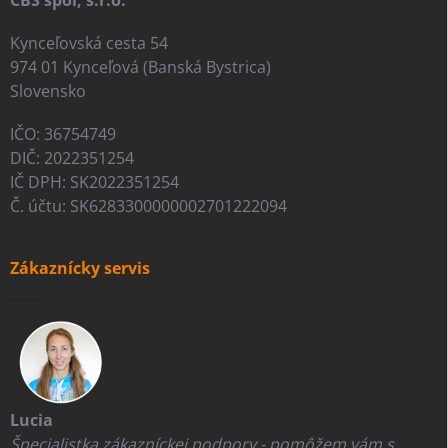
Kynceľovská cesta 54
974 01 Kynceľová (Banská Bystrica)
Slovensko
IČO: 36754749
DIČ: 2022351254
IČ DPH: SK2022351254
Č. účtu: SK6283300000002701222094
Zákaznícky servis
Lucia
Špecialistka zákazníckej podpory - pomôžem vám s