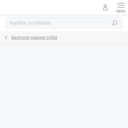
Prejsť
na
obsah
Hľadať
Bavlnené mapové tričká