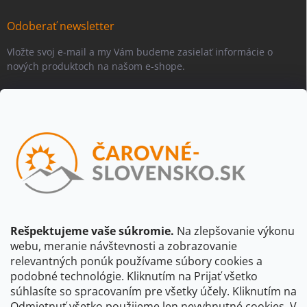
Odoberať newsletter
Vložte svoj e-mail a my Vám budeme zasielať informácie o
nových produktoch na našom e-shope.
Email
Vložením e-mailu súhlasíte s
podmienkami ochrany osobných
údajov
Beriem na vedomie, že adresa bude spracovaná za účelom
informovania o dostupnosti produktu, príp. o nahradení iným
produktom a pod., v súlade so zásadami spracovania osobných
údajov dostupnými na tejto stránke.
Rešpektujeme vaše súkromie.
Na zlepšovanie výkonu
webu, meranie návštevnosti a zobrazovanie
Prihlásiť sa
relevantných ponúk používame súbory cookies a
podobné technológie. Kliknutím na Prijať všetko
súhlasíte so spracovaním pre všetky účely. Kliknutím na
CBS Slovensko
CBS Česko
Shocart
VKÚ Mapy Harmanec
Odmietnuť všetko použijeme len nevyhnutné cookies. V