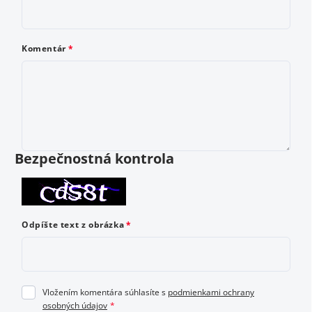
Ako by ste ohodnotili tento produkt? Vyberte od 1
do 5 hviezdičiek, kde 1 je najhoršie a 5 najlepšie
Komentár
hodnotenie.
Vložením hodnotenie súhlasíte s
podmienkami ochrany
osobných údajov
Bezpečnostná kontrola
Odoslať hodnotenie
Odpíšte text z obrázka
Vložením komentára súhlasíte s
podmienkami ochrany
osobných údajov