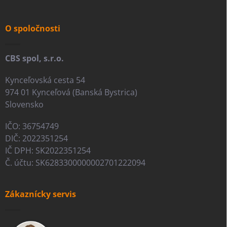
ä
t
i
O spoločnosti
e
CBS spol, s.r.o.
Kynceľovská cesta 54
974 01 Kynceľová (Banská Bystrica)
Slovensko
IČO: 36754749
DIČ: 2022351254
IČ DPH: SK2022351254
Č. účtu: SK6283300000002701222094
Zákaznícky servis