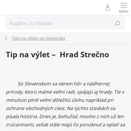
Prejsť
na
obsah
Hľadať
Tipy na výlety po Slovensku
Tip na výlet – Hrad Strečno
So Slovenskom sa okrem hôr a nádhernej
prírody, ktorú máme veľmi radi, spájajú aj hrady. Tie v
minulosti plnili veľmi dôležitú úlohu napríklad pri
ochrane obchodných ciest. Na týchto stavbách sa
písala história. Dnes je, bohužiaľ, mnoho z nich už len
zrúcaninami, avšak stále majú čo ponúknuť a oplatí sa