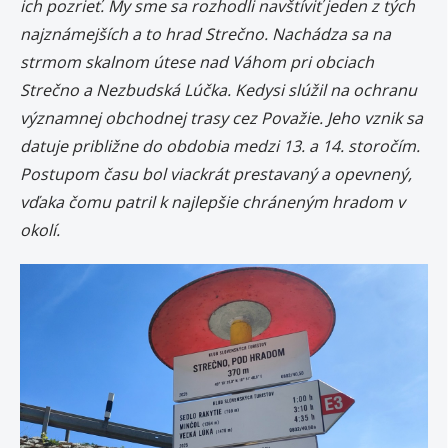
ich pozrieť. My sme sa rozhodli navštíviť jeden z tých
najznámejších a to hrad Strečno. Nachádza sa na
strmom skalnom útese nad Váhom pri obciach
Strečno a Nezbudská Lúčka. Kedysi slúžil na ochranu
významnej obchodnej trasy cez Považie. Jeho vznik sa
datuje približne do obdobia medzi 13. a 14. storočím.
Postupom času bol viackrát prestavaný a opevnený,
vďaka čomu patril k najlepšie chráneným hradom v
okolí.