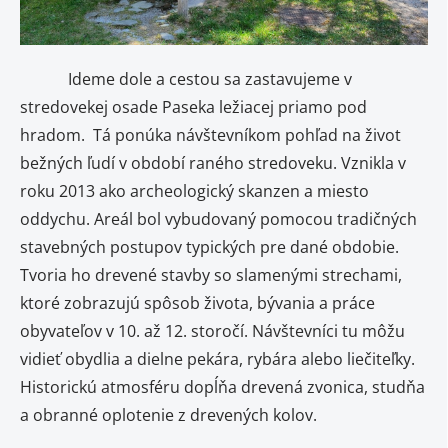
Ideme dole a cestou sa zastavujeme v
stredovekej osade Paseka ležiacej priamo pod
hradom. Tá ponúka návštevníkom pohľad na život
bežných ľudí v období raného stredoveku. Vznikla v
roku 2013 ako archeologický skanzen a miesto
oddychu. Areál bol vybudovaný pomocou tradičných
stavebných postupov typických pre dané obdobie.
Tvoria ho drevené stavby so slamenými strechami,
ktoré zobrazujú spôsob života, bývania a práce
obyvateľov v 10. až 12. storočí. Návštevníci tu môžu
vidieť obydlia a dielne pekára, rybára alebo liečiteľky.
Historickú atmosféru dopĺňa drevená zvonica, studňa
a obranné oplotenie z drevených kolov.