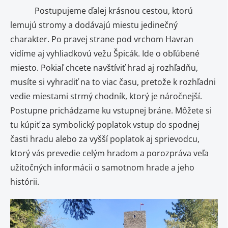
Postupujeme ďalej krásnou cestou, ktorú
lemujú stromy a dodávajú miestu jedinečný
charakter. Po pravej strane pod vrchom Havran
vidíme aj vyhliadkovú vežu Špicák. Ide o obľúbené
miesto. Pokiaľ chcete navštíviť hrad aj rozhľadňu,
musíte si vyhradiť na to viac času, pretože k rozhľadni
vedie miestami strmý chodník, ktorý je náročnejší.
Postupne prichádzame ku vstupnej bráne. Môžete si
tu kúpiť za symbolický poplatok vstup do spodnej
časti hradu alebo za vyšší poplatok aj sprievodcu,
ktorý vás prevedie celým hradom a porozpráva veľa
užitočných informácii o samotnom hrade a jeho
histórii.