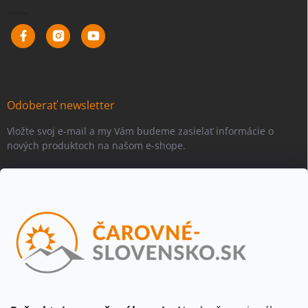
Odoberať newsletter
Vložte svoj e-mail a my Vám budeme zasielať informácie o
nových produktoch na našom e-shope.
Email
Vložením e-mailu súhlasíte s
podmienkami ochrany osobných
údajov
Beriem na vedomie, že adresa bude spracovaná za účelom
informovania o dostupnosti produktu, príp. o nahradení iným
produktom a pod., v súlade so zásadami spracovania osobných
údajov dostupnými na tejto stránke.