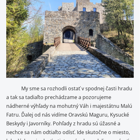
My sme sa rozhodli ostať v spodnej časti hradu
a tak sa tadiaľto prechádzame a pozorujeme
nádherné výhľady na mohutný Váh i majestátnu Malú
Fatru. Ďalej od nás vidíme Oravskú Maguru, Kysucké
Beskydy i Javorníky. Pohľady z hradu sú úžasné a
nechce sa nám odtiaľto odísť. Ide skutočne o miesto,