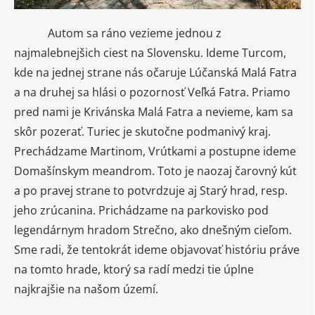
Autom sa ráno vezieme jednou z
najmalebnejšich ciest na Slovensku. Ideme Turcom,
kde na jednej strane nás očaruje Lúčanská Malá Fatra
a na druhej sa hlási o pozornosť Veľká Fatra. Priamo
pred nami je Krivánska Malá Fatra a nevieme, kam sa
skôr pozerať. Turiec je skutočne podmanivý kraj.
Prechádzame Martinom, Vrútkami a postupne ideme
Domašínskym meandrom. Toto je naozaj čarovný kút
a po pravej strane to potvrdzuje aj Starý hrad, resp.
jeho zrúcanina. Prichádzame na parkovisko pod
legendárnym hradom Strečno, ako dnešným cieľom.
Sme radi, že tentokrát ideme objavovať históriu práve
na tomto hrade, ktorý sa radí medzi tie úplne
najkrajšie na našom území.