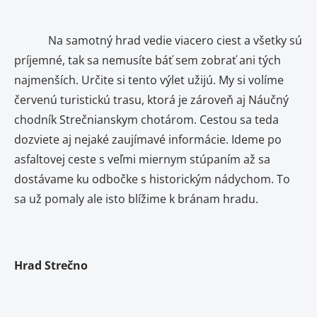
Na samotný hrad vedie viacero ciest a všetky sú
príjemné, tak sa nemusíte báť sem zobrať ani tých
najmenších. Určite si tento výlet užijú. My si volíme
červenú turistickú trasu, ktorá je zároveň aj Náučný
chodník Strečnianskym chotárom. Cestou sa teda
dozviete aj nejaké zaujímavé informácie. Ideme po
asfaltovej ceste s veľmi miernym stúpaním až sa
dostávame ku odbočke s historickým nádychom. To
sa už pomaly ale isto blížime k bránam hradu.
Hrad Strečno