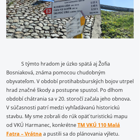
S týmto hradom je úzko spätá aj Žofia
Bosniaková, známa pomocou chudobným
obyvateľom. V období protihabsburských bojov utrpel
hrad značné škody a postupne spustol. Po dlhom
období chátrania sa v 20. storočí začala jeho obnova.
V súčasnosti patrí medzi vyhľadávanú historickú
stavbu. My sme zobrali do rúk opäť turistickú mapu
od VKÚ Harmanec, konkrétne
TM VKÚ 110 Malá
Fatra – Vrátna
a pustili sa do plánovania výletu.