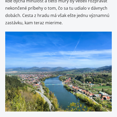
kde dýcha minulosť a tieto múry by vedeli rozprávať
nekončené príbehy o tom, čo sa tu udialo v dávnych
dobách. Cesta z hradu má však ešte jednu významnú
zastávku, kam teraz mierime.