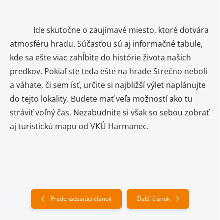
Ide skutočne o zaujímavé miesto, ktoré dotvára
atmosféru hradu. Súčasťou sú aj informačné tabule,
kde sa ešte viac zahĺbite do histórie života našich
predkov. Pokiaľ ste teda ešte na hrade Strečno neboli
a váhate, či sem ísť, určite si najbližší výlet naplánujte
do tejto lokality. Budete mať veľa možností ako tu
stráviť voľný čas. Nezabudnite si však so sebou zobrať
aj turistickú mapu od VKÚ Harmanec.
Predchádzajúci článok
Ďalší článok