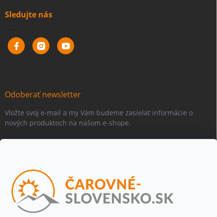
Sledujte nás
Odoberať newsletter
Vložte svoj e-mail a my Vám budeme zasielať informácie o
nových produktoch na našom e-shope.
Email
Vložením e-mailu súhlasíte s
podmienkami ochrany osobných
údajov
Beriem na vedomie, že adresa bude spracovaná za účelom