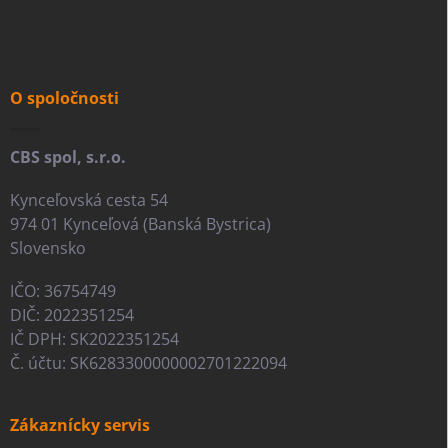
á
p
ä
t
i
O spoločnosti
e
CBS spol, s.r.o.
Kynceľovská cesta 54
974 01 Kynceľová (Banská Bystrica)
Slovensko
IČO: 36754749
DIČ: 2022351254
IČ DPH: SK2022351254
Č. účtu: SK6283300000002701222094
Zákaznícky servis