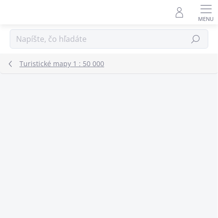
Prejsť
na
obsah
Hľadať
Turistické mapy 1 : 50 000