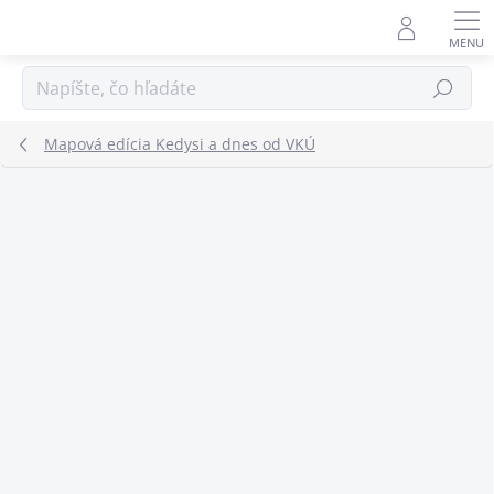
Prejsť
na
obsah
Hľadať
Mapová edícia Kedysi a dnes od VKÚ