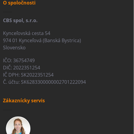
i
O spoločnosti
e
CBS spol, s.r.o.
Kynceľovská cesta 54
974 01 Kynceľová (Banská Bystrica)
Slovensko
IČO: 36754749
DIČ: 2022351254
IČ DPH: SK2022351254
Č. účtu: SK6283300000002701222094
Zákaznícky servis