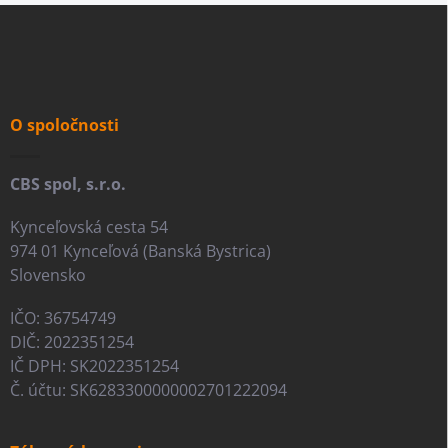
Z
á
p
ä
t
i
O spoločnosti
e
CBS spol, s.r.o.
Kynceľovská cesta 54
974 01 Kynceľová (Banská Bystrica)
Slovensko
IČO: 36754749
DIČ: 2022351254
IČ DPH: SK2022351254
Č. účtu: SK6283300000002701222094