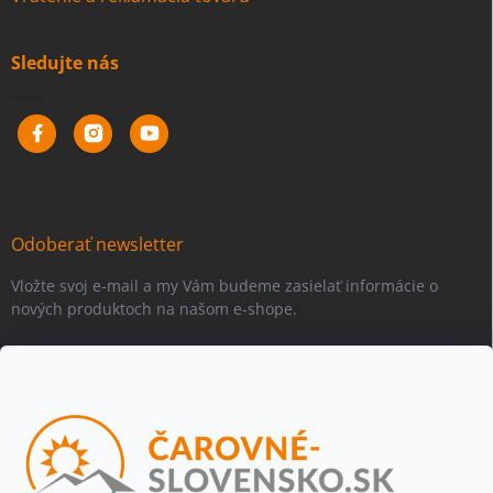
Sledujte nás
Odoberať newsletter
Vložte svoj e-mail a my Vám budeme zasielať informácie o
nových produktoch na našom e-shope.
Email
Vložením e-mailu súhlasíte s
podmienkami ochrany osobných
údajov