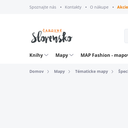
Prejsť
Spoznajte nás
Kontakty
O nákupe
Akcie
na
obsah
Knihy
Mapy
MAP Fashion - map
Domov
Mapy
Tématicke mapy
Špec