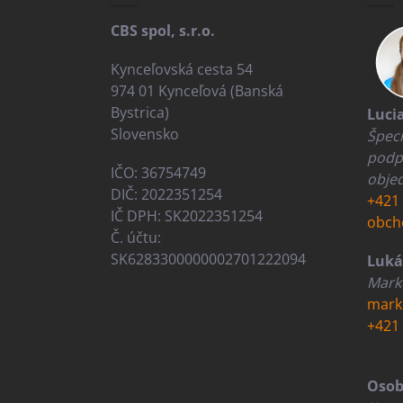
i
e
CBS spol, s.r.o.
Kynceľovská cesta 54
974 01 Kynceľová (Banská
Bystrica)
Luci
Slovensko
Špeci
podp
IČO: 36754749
obje
DIČ: 2022351254
+421 
IČ DPH: SK2022351254
obch
Č. účtu:
SK6283300000002701222094
Luká
Marke
mark
+421 
Osob