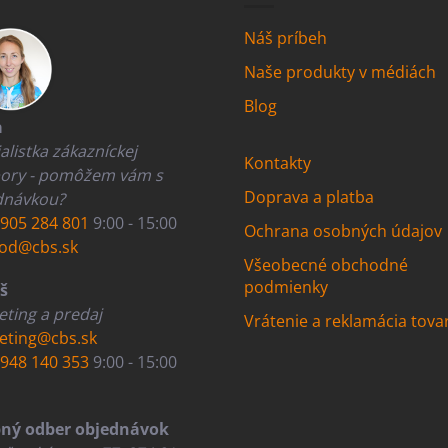
Náš príbeh
Naše produkty v médiách
Blog
a
alistka zákazníckej
Kontakty
ory - pomôžem vám s
Doprava a platba
dnávkou?
905 284 801
9:00 - 15:00
Ochrana osobných údajov
od@cbs.sk
Všeobecné obchodné
podmienky
š
ting a predaj
Vrátenie a reklamácia tova
eting@cbs.sk
948 140 353
9:00 - 15:00
ný odber objednávok