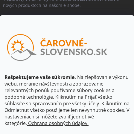
nových produktoch na našom e-shope.
Email
Vložením e-mailu súhlasíte s
podmienkami ochrany osobných
údajov
Beriem na vedomie, že adresa bude spracovaná za účelom
informovania o dostupnosti produktu, príp. o nahradení iným
produktom a pod., v súlade so zásadami spracovania osobných
údajov dostupnými na tejto stránke.
Rešpektujeme vaše súkromie.
Na zlepšovanie výkonu
webu, meranie návštevnosti a zobrazovanie
Prihlásiť sa
relevantných ponúk používame súbory cookies a
podobné technológie. Kliknutím na Prijať všetko
súhlasíte so spracovaním pre všetky účely. Kliknutím na
CBS Slovensko
CBS Česko
Shocart
VKÚ Mapy Harmanec
Odmietnuť všetko použijeme len nevyhnutné cookies. V
nastaveniach si môžete zvoliť jednotlivé
Čarovné Česko
kategórie.
Ochrana osobných údajov.