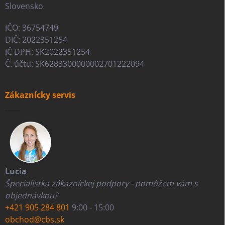
Slovensko
IČO: 36754749
DIČ: 2022351254
IČ DPH: SK2022351254
Č. účtu: SK6283300000002701222094
Zákaznícky servis
Lucia
Špecialistka zákazníckej podpory - pomôžem vám s
objednávkou?
+421 905 284 801
9:00 - 15:00
obchod@cbs.sk