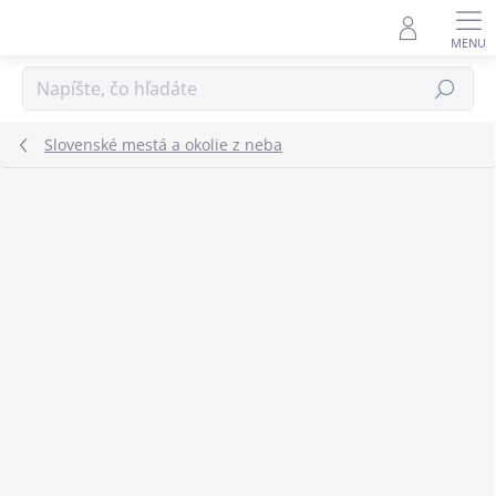
Prejsť
na
obsah
Hľadať
Slovenské mestá a okolie z neba