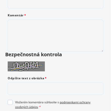
Ako by ste ohodnotili tento produkt? Vyberte od 1
do 5 hviezdičiek, kde 1 je najhoršie a 5 najlepšie
Komentár
hodnotenie.
Vložením hodnotenie súhlasíte s
podmienkami ochrany
osobných údajov
Bezpečnostná kontrola
Odoslať hodnotenie
Odpíšte text z obrázka
Vložením komentára súhlasíte s
podmienkami ochrany
osobných údajov