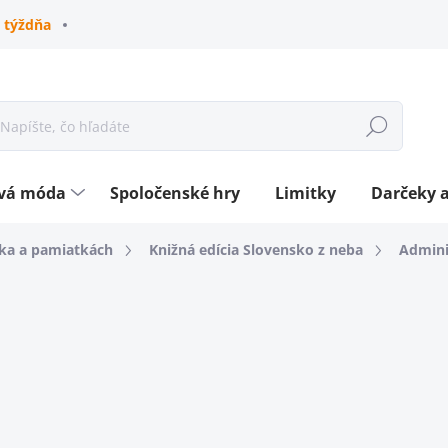
 týždňa
Hľadať
ová móda
Spoločenské hry
Limitky
Darčeky a
ska a pamiatkách
Knižná edícia Slovensko z neba
Admini