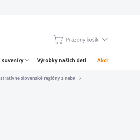
Prázdny košík
Nákupný
košík
 suveníry
Výrobky našich detí
Akcie týždňa
stratívne slovenské regióny z neba