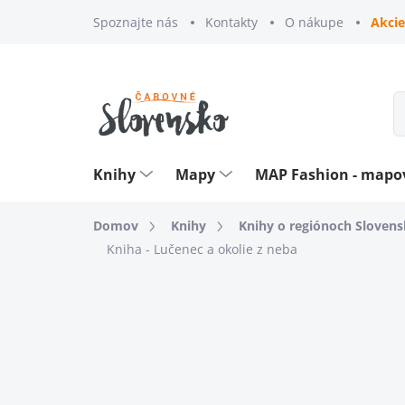
Prejsť
Spoznajte nás
Kontakty
O nákupe
Akcie
na
obsah
Knihy
Mapy
MAP Fashion - map
Domov
Knihy
Knihy o regiónoch Sloven
Kniha - Lučenec a okolie z neba