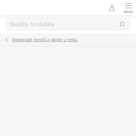
Prejsť
na
obsah
Hľadať
Slovenské mestá a okolie z neba