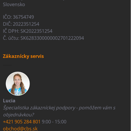
Slovensko
IČO: 36754749
DIČ: 2022351254
IČ DPH: SK2022351254
Č. účtu: SK6283300000002701222094
Zákaznícky servis
Lucia
Špecialistka zákazníckej podpory - pomôžem vám s
objednávkou?
+421 905 284 801
9:00 - 15:00
obchod@cbs.sk