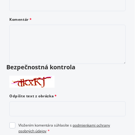
E-mail
Komentár
Komentár
Bezpečnostná kontrola
Ako by ste ohodnotili tento produkt? Vyberte od 1
Odpíšte text z obrázka
do 5 hviezdičiek, kde 1 je najhoršie a 5 najlepšie
hodnotenie.
Vložením komentára súhlasíte s
podmienkami ochrany
osobných údajov