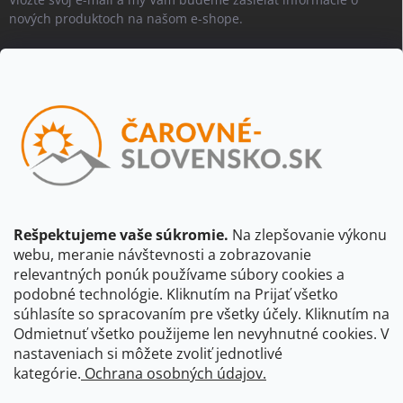
nových produktoch na našom e-shope.
Email
Vložením e-mailu súhlasíte s
podmienkami ochrany osobných
údajov
Beriem na vedomie, že adresa bude spracovaná za účelom
informovania o dostupnosti produktu, príp. o nahradení iným
produktom a pod., v súlade so zásadami spracovania osobných
údajov dostupnými na tejto stránke.
Rešpektujeme vaše súkromie.
Na zlepšovanie výkonu
webu, meranie návštevnosti a zobrazovanie
Prihlásiť sa
relevantných ponúk používame súbory cookies a
podobné technológie. Kliknutím na Prijať všetko
súhlasíte so spracovaním pre všetky účely. Kliknutím na
CBS Slovensko
CBS Česko
Shocart
VKÚ Mapy Harmanec
Odmietnuť všetko použijeme len nevyhnutné cookies. V
nastaveniach si môžete zvoliť jednotlivé
Čarovné Česko
kategórie.
Ochrana osobných údajov.