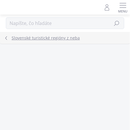
Prejsť
na
obsah
Hľadať
Slovenské turistické regióny z neba