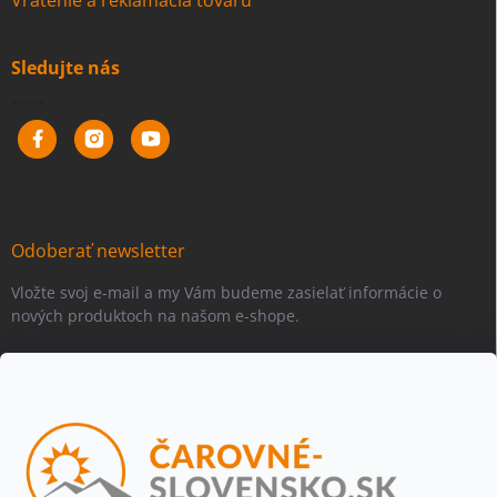
Sledujte nás
Odoberať newsletter
Vložte svoj e-mail a my Vám budeme zasielať informácie o
nových produktoch na našom e-shope.
Email
Vložením e-mailu súhlasíte s
podmienkami ochrany osobných
údajov