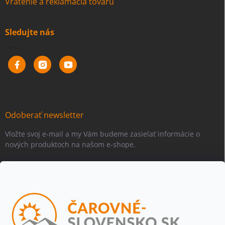
Vrátenie a reklamácia tovaru
Sledujte nás
Odoberať newsletter
Vložte svoj e-mail a my Vám budeme zasielať informácie o
nových produktoch na našom e-shope.
Email
Vložením e-mailu súhlasíte s
podmienkami ochrany osobných
údajov