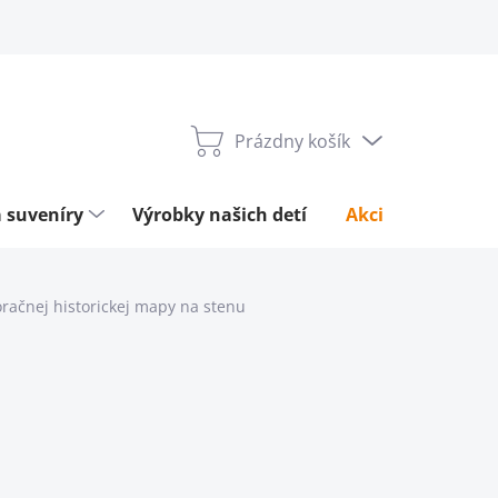
Prázdny košík
Nákupný
košík
 suveníry
Výrobky našich detí
Akcie týždňa
račnej historickej mapy na stenu