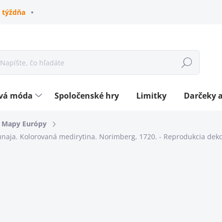
 týždňa
Hľadať
ová móda
Spoločenské hry
Limitky
Darčeky a
Mapy Európy
ja. Kolorovaná medirytina. Norimberg, 1720.
- Reprodukcia deko