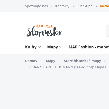
Prejsť
Spoznajte nás
Kontakty
O nákupe
Akcie
na
obsah
Knihy
Mapy
MAP Fashion - map
Domov
Mapy
Staré historické mapy
JOHANN BAPTIST HOMANN (1664-1724): Mapa Duna