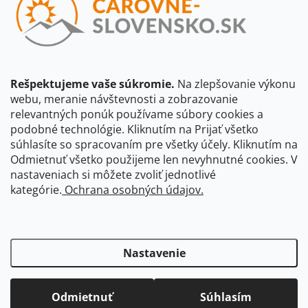
Vložením e-mailu súhlasíte s
podmienkami ochrany osobných
údajov
Beriem na vedomie, že adresa bude spracovaná za účelom
informovania o dostupnosti produktu, príp. o nahradení iným
produktom a pod., v súlade so zásadami spracovania osobných
údajov dostupnými na tejto stránke.
Rešpektujeme vaše súkromie.
Na zlepšovanie výkonu
webu, meranie návštevnosti a zobrazovanie
Prihlásiť sa
relevantných ponúk používame súbory cookies a
podobné technológie. Kliknutím na Prijať všetko
súhlasíte so spracovaním pre všetky účely. Kliknutím na
CBS Slovensko
CBS Česko
Shocart
VKÚ Mapy Harmanec
Odmietnuť všetko použijeme len nevyhnutné cookies. V
nastaveniach si môžete zvoliť jednotlivé
Čarovné Česko
kategórie.
Ochrana osobných údajov.
Nastavenie
Odmietnuť
Súhlasím
Copyright 2026
Čarovné-Slovensko.sk
. Všetky práva vyhradené.
Upraviť