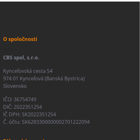
Z
á
p
ä
t
i
O spoločnosti
e
CBS spol, s.r.o.
Kynceľovská cesta 54
974 01 Kynceľová (Banská Bystrica)
Slovensko
IČO: 36754749
DIČ: 2022351254
IČ DPH: SK2022351254
Č. účtu: SK6283300000002701222094