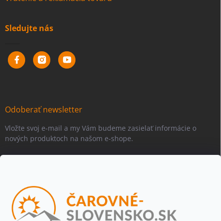
Sledujte nás
Odoberať newsletter
Vložte svoj e-mail a my Vám budeme zasielať informácie o
nových produktoch na našom e-shope.
Email
Vložením e-mailu súhlasíte s
podmienkami ochrany osobných
údajov