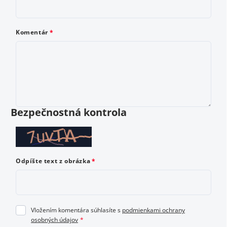
Ako by ste ohodnotili tento produkt? Vyberte od 1
do 5 hviezdičiek, kde 1 je najhoršie a 5 najlepšie
Komentár
hodnotenie.
Vložením hodnotenie súhlasíte s
podmienkami ochrany
osobných údajov
Bezpečnostná kontrola
Odoslať hodnotenie
Odpíšte text z obrázka
Vložením komentára súhlasíte s
podmienkami ochrany
osobných údajov