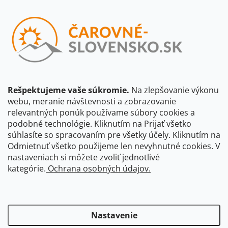
Vložením e-mailu súhlasíte s
podmienkami ochrany osobných
údajov
Beriem na vedomie, že adresa bude spracovaná za účelom
informovania o dostupnosti produktu, príp. o nahradení iným
produktom a pod., v súlade so zásadami spracovania osobných
údajov dostupnými na tejto stránke.
Rešpektujeme vaše súkromie.
Na zlepšovanie výkonu
webu, meranie návštevnosti a zobrazovanie
Prihlásiť sa
relevantných ponúk používame súbory cookies a
podobné technológie. Kliknutím na Prijať všetko
súhlasíte so spracovaním pre všetky účely. Kliknutím na
CBS Slovensko
CBS Česko
Shocart
VKÚ Mapy Harmanec
Odmietnuť všetko použijeme len nevyhnutné cookies. V
nastaveniach si môžete zvoliť jednotlivé
Čarovné Česko
kategórie.
Ochrana osobných údajov.
Nastavenie