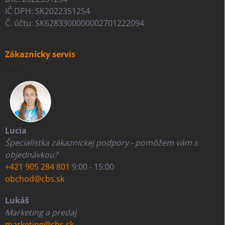
IČ DPH: SK2022351254
Č. účtu: SK6283300000002701222094
Zákaznícky servis
Lucia
Špecialistka zákazníckej podpory - pomôžem vám s
objednávkou?
+421 905 284 801
9:00 - 15:00
obchod@cbs.sk
Lukáš
Marketing a predaj
marketing@cbs.sk