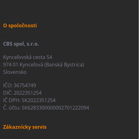
p
ä
t
i
O spoločnosti
e
CBS spol, s.r.o.
Kynceľovská cesta 54
974 01 Kynceľová (Banská Bystrica)
Slovensko
IČO: 36754749
DIČ: 2022351254
IČ DPH: SK2022351254
Č. účtu: SK6283300000002701222094
Zákaznícky servis