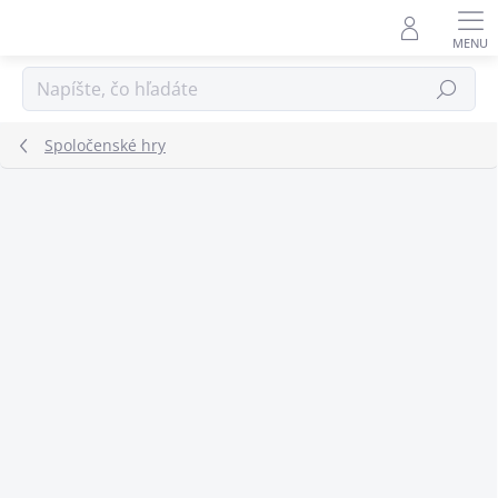
Prejsť
na
obsah
Hľadať
Spoločenské hry