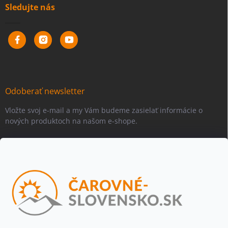
Sledujte nás
Odoberať newsletter
Vložte svoj e-mail a my Vám budeme zasielať informácie o
nových produktoch na našom e-shope.
Email
Vložením e-mailu súhlasíte s
podmienkami ochrany osobných
údajov
Beriem na vedomie, že adresa bude spracovaná za účelom
informovania o dostupnosti produktu, príp. o nahradení iným