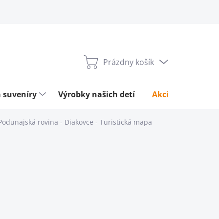
Prázdny košík
Nákupný
košík
 suveníry
Výrobky našich detí
Akcie týždňa
Podunajská rovina - Diakovce
- Turistická mapa