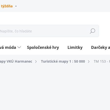
 týždňa
Hľadať
ová móda
Spoločenské hry
Limitky
Darčeky a
mapy VKÚ Harmanec
Turistické mapy 1 : 50 000
TM 153 - 