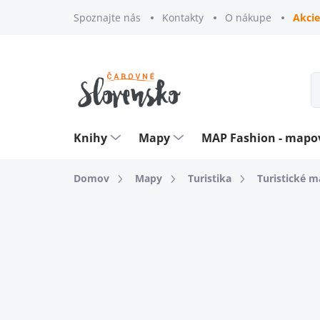
Prejsť
Spoznajte nás
Kontakty
O nákupe
Akcie
na
obsah
Knihy
Mapy
MAP Fashion - map
Domov
Mapy
Turistika
Turistické 