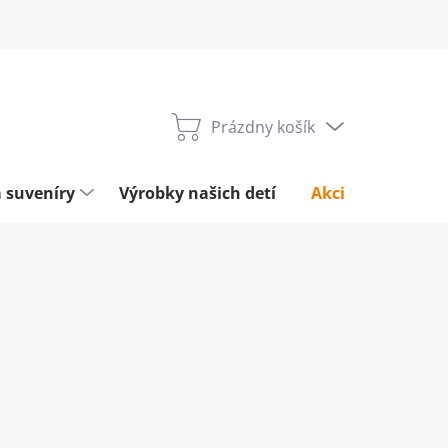
Prázdny košík
Nákupný
košík
 suveníry
Výrobky našich detí
Akcie týždňa