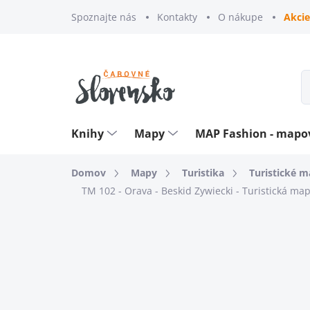
Prejsť
Spoznajte nás
Kontakty
O nákupe
Akcie
na
obsah
Knihy
Mapy
MAP Fashion - map
Domov
Mapy
Turistika
Turistické 
TM 102 - Orava - Beskid Zywiecki - Turistická ma