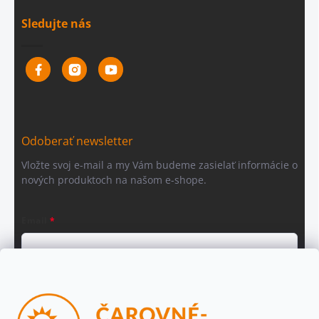
Sledujte nás
Odoberať newsletter
Vložte svoj e-mail a my Vám budeme zasielať informácie o
nových produktoch na našom e-shope.
Email
Vložením e-mailu súhlasíte s
podmienkami ochrany osobných
údajov
Beriem na vedomie, že adresa bude spracovaná za účelom