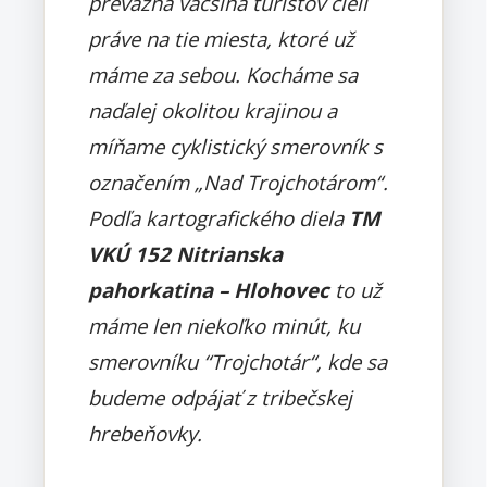
prevažná väčšina turistov cieli
práve na tie miesta, ktoré už
máme za sebou. Kocháme sa
naďalej okolitou krajinou a
míňame cyklistický smerovník s
označením „Nad Trojchotárom“.
Podľa kartografického diela
TM
VKÚ 152 Nitrianska
pahorkatina – Hlohovec
to už
máme len niekoľko minút, ku
smerovníku “Trojchotár“, kde sa
budeme odpájať z tribečskej
hrebeňovky.