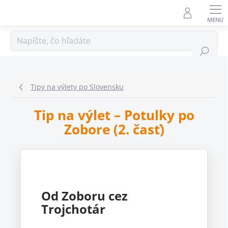
Prejsť
na
obsah
Hľadať
Tipy na výlety po Slovensku
Tip na výlet – Potulky po
Zobore (2. časť)
Od Zoboru cez
Trojchotár