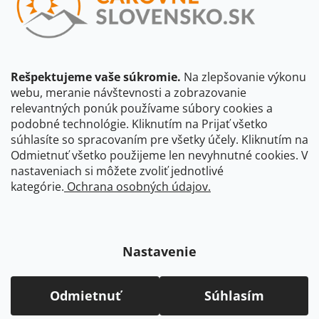
informovania o dostupnosti produktu, príp. o nahradení iným
produktom a pod., v súlade so zásadami spracovania
osobných údajov dostupnými na tejto stránke.
Prihlásiť sa
Rešpektujeme vaše súkromie.
Na zlepšovanie výkonu
webu, meranie návštevnosti a zobrazovanie
relevantných ponúk používame súbory cookies a
CBS Slovensko
CBS Česko
Shocart
podobné technológie. Kliknutím na Prijať všetko
súhlasíte so spracovaním pre všetky účely. Kliknutím na
VKÚ Mapy Harmanec
Čarovné Česko
Odmietnuť všetko použijeme len nevyhnutné cookies. V
nastaveniach si môžete zvoliť jednotlivé
kategórie.
Ochrana osobných údajov.
Nastavenie
Copyright 2026
Čarovné-Slovensko.sk
. Všetky práva vyhradené.
Upraviť nastavenie cookies
Odmietnuť
Súhlasím