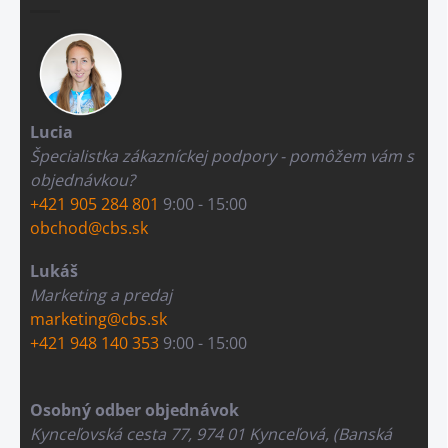
Lucia
Špecialistka zákazníckej podpory - pomôžem vám s
objednávkou?
+421 905 284 801
9:00 - 15:00
obchod@cbs.sk
Lukáš
Marketing a predaj
marketing@cbs.sk
+421 948 140 353
9:00 - 15:00
Osobný odber objednávok
Kynceľovská cesta 77, 974 01 Kynceľová, (Banská