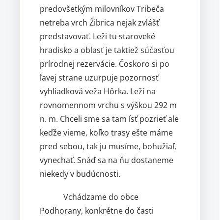
predovšetkým milovníkov Tribeča
netreba vrch Žibrica nejak zvlášť
predstavovať. Leži tu staroveké
hradisko a oblasť je taktiež súčasťou
prírodnej rezervácie. Čoskoro si po
ľavej strane uzurpuje pozornosť
vyhliadková veža Hôrka. Leží na
rovnomennom vrchu s výškou 292 m
n. m. Chceli sme sa tam ísť pozrieť ale
keďže vieme, koľko trasy ešte máme
pred sebou, tak ju musíme, bohužiaľ,
vynechať. Snáď sa na ňu dostaneme
niekedy v budúcnosti.
Vchádzame do obce
Podhorany, konkrétne do časti