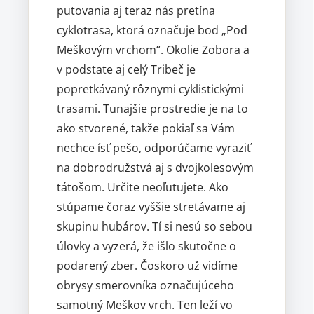
putovania aj teraz nás pretína
cyklotrasa, ktorá označuje bod „Pod
Meškovým vrchom“. Okolie Zobora a
v podstate aj celý Tribeč je
popretkávaný rôznymi cyklistickými
trasami. Tunajšie prostredie je na to
ako stvorené, takže pokiaľ sa Vám
nechce ísť pešo, odporúčame vyraziť
na dobrodružstvá aj s dvojkolesovým
tátošom. Určite neoľutujete. Ako
stúpame čoraz vyššie stretávame aj
skupinu hubárov. Tí si nesú so sebou
úlovky a vyzerá, že išlo skutočne o
podarený zber. Čoskoro už vidíme
obrysy smerovníka označujúceho
samotný Meškov vrch. Ten leží vo