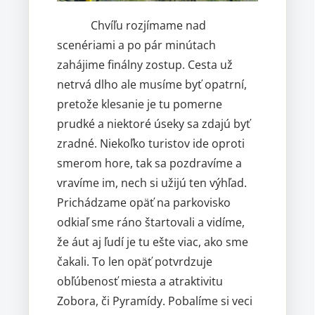
Chvíľu rozjímame nad
scenériami a po pár minútach
zahájime finálny zostup. Cesta už
netrvá dlho ale musíme byť opatrní,
pretože klesanie je tu pomerne
prudké a niektoré úseky sa zdajú byť
zradné. Niekoľko turistov ide oproti
smerom hore, tak sa pozdravíme a
vravíme im, nech si užijú ten výhľad.
Prichádzame opäť na parkovisko
odkiaľ sme ráno štartovali a vidíme,
že áut aj ľudí je tu ešte viac, ako sme
čakali. To len opäť potvrdzuje
obľúbenosť miesta a atraktivitu
Zobora, či Pyramídy. Pobalíme si veci