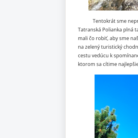
Tentokrát sme neprišli ú
Tatranská Polianka plná t
mali čo robiť, aby sme na
na zelený turistický chod
cestu vedúcu k spomínaném
ktorom sa cítime najlepšie