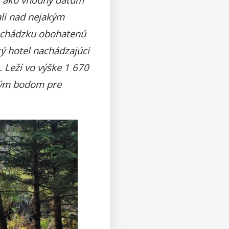
li nad nejakým
echádzku obohatenú
ý hotel nachádzajúci
 Leží vo výške 1 670
ovým bodom pre