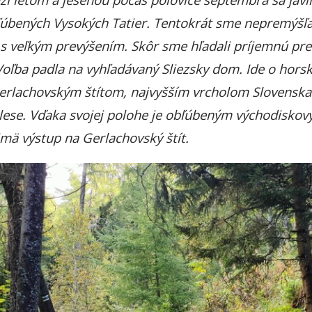
ľúbených Vysokých Tatier. Tentokrát sme nepremýšľa
 veľkým prevýšením. Skôr sme hľadali príjemnú pr
oľba padla na vyhľadávaný Sliezsky dom. Ide o horsk
rlachovským štítom, najvyšším vrcholom Slovenska.
plese. Vďaka svojej polohe je obľúbeným východisk
mä výstup na Gerlachovský štít.