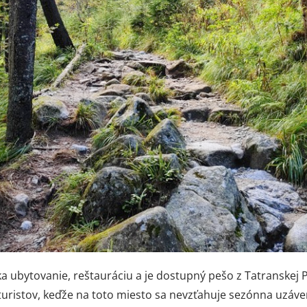
ovanie, reštauráciu a je dostupný pešo z Tatranskej Poli
turistov, keďže na toto miesto sa nevzťahuje sezónna uzáve