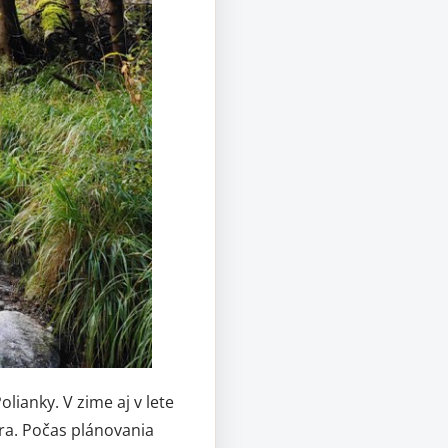
anky. V zime aj v lete
ra. Počas plánovania