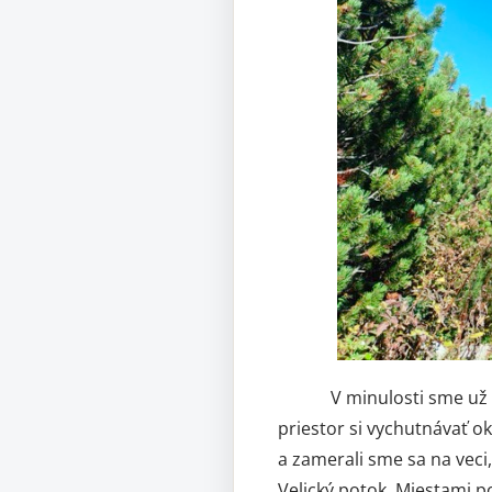
V minulosti sme už touto
priestor si vychutnávať ok
a zamerali sme sa na veci
Velický potok. Miestami p