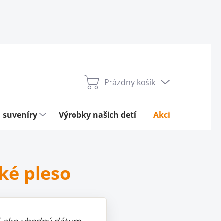
Prázdny košík
Nákupný
košík
 suveníry
Výrobky našich detí
Akcie týždňa
cké pleso
il ako vhodný dátum