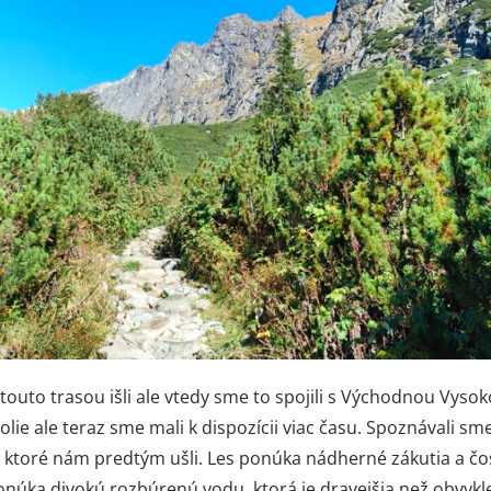
 trasou išli ale vtedy sme to spojili s Východnou Vysok
olie ale teraz sme mali k dispozícii viac času. Spoznávali s
, ktoré nám predtým ušli. Les ponúka nádherné zákutia a čo
onúka divokú rozbúrenú vodu, ktorá je dravejšia než obvykl