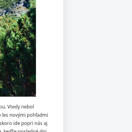
ou. Vtedy nebol
me les novými pohľadmi
skoro ide popri nás aj
e, keďže posledné dni