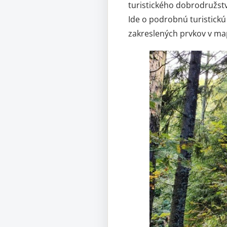
turistického dobrodružst
Ide o podrobnú turistick
zakreslených prvkov v map