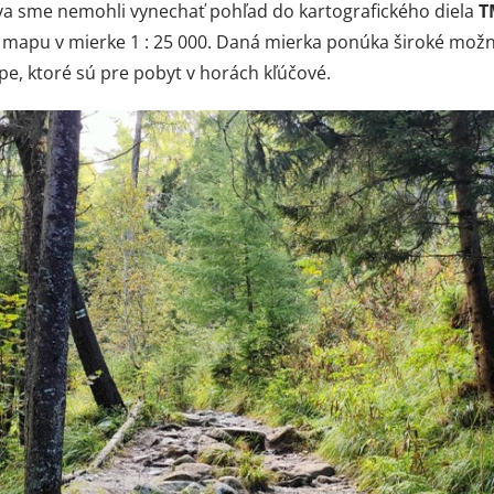
va sme nemohli vynechať pohľad do kartografického diela
T
ú mapu v mierke 1 : 25 000. Daná mierka ponúka široké možn
e, ktoré sú pre pobyt v horách kľúčové.