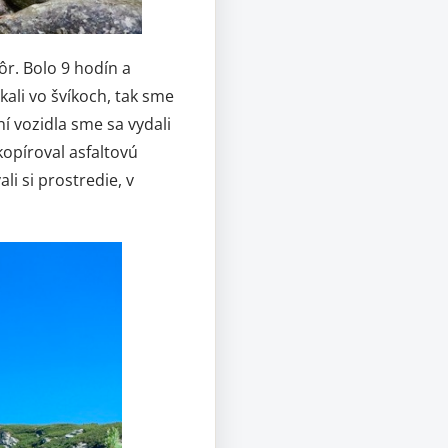
r. Bolo 9 hodín a
ali vo švíkoch, tak sme
í vozidla sme sa vydali
kopíroval asfaltovú
i si prostredie, v