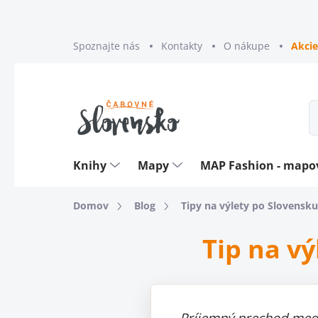
Prejsť
Spoznajte nás
Kontakty
O nákupe
Akcie
na
obsah
Knihy
Mapy
MAP Fashion - map
Domov
Blog
Tipy na výlety po Slovensku
Tip na vý
Príjemný prechod medz