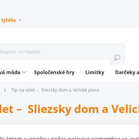
 týždňa
Hľadať
ová móda
Spoločenské hry
Limitky
Darčeky a
Tip na výlet – Sliezsky dom a Velické pleso
let – Sliezsky dom a Veli
i letom a jeseňou počas polovice septembra sa jav