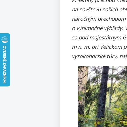
na návštevu našich ob
náročným prechodom s
o výnimočné výhľady. V
sa pod majestátnym Ge
m n. m. pri Velickom 
vysokohorské túry, naj