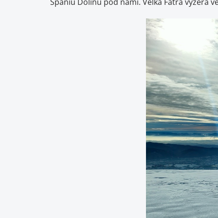
Španiu Dolinu pod nami. Veľká Fatra vyzerá v