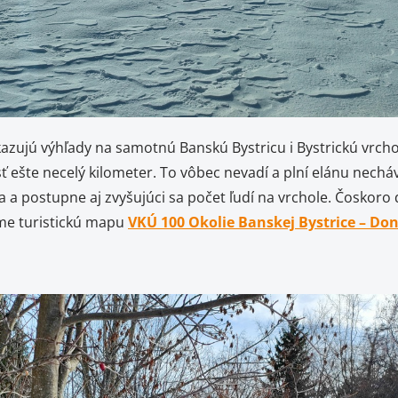
jú výhľady na samotnú Banskú Bystricu i Bystrickú vrchov
ť ešte necelý kilometer. To vôbec nevadí a plní elánu nechá
a a postupne aj zvyšujúci sa počet ľudí na vrchole. Čoskor
me turistickú mapu
VKÚ 100 Okolie Banskej Bystrice – Do