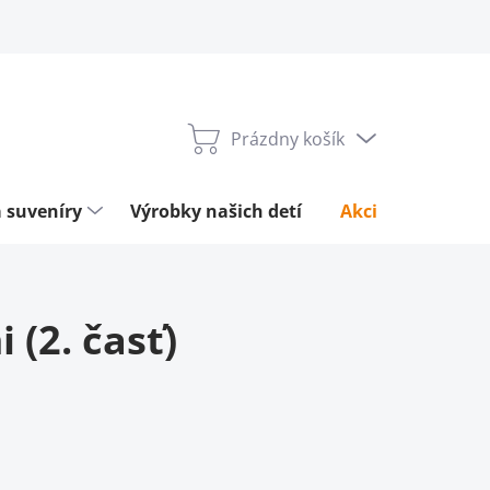
Prázdny košík
Nákupný
košík
 suveníry
Výrobky našich detí
Akcie týždňa
(2. časť)