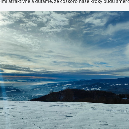
eľmi atraktívne a dúfame, že čoskoro naše kroky budú smero