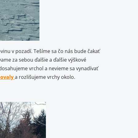
inu v pozadí. Tešíme sa čo nás bude čakať
vame za sebou ďalšie a ďalšie výškové
o dosahujeme vrchol a nevieme sa vynadívať
novaly
a rozlišujeme vrchy okolo.