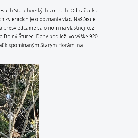
esoch Starohorských vrchoch. Od začiatku
h zvieracích je o poznanie viac. Našťastie
 presviedčame sa o ňom na vlastnej koži.
 Dolný Šturec. Daný bod leží vo výške 920
ostať k spomínaným Starým Horám, na