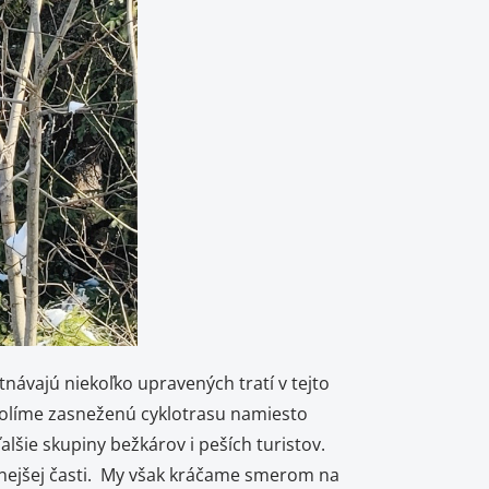
vajú niekoľko upravených tratí v tejto
 Volíme zasneženú cyklotrasu namiesto
lšie skupiny bežkárov i peších turistov.
anejšej časti. My však kráčame smerom na