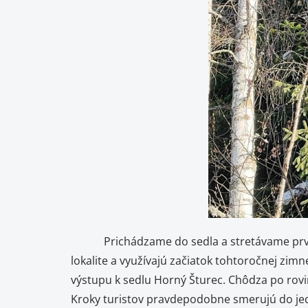
Prichádzame do sedla a stretávame prvých ľu
lokalite a využívajú začiatok tohtoročnej zi
výstupu k sedlu Horný Šturec. Chôdza po rovin
Kroky turistov pravdepodobne smerujú do jedi