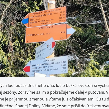
dí počas dnešného dňa. Ide o bežkárov, ktorí si vychutná
mnej sezóny. Zdravíme sa im a pokračujeme ďalej v putovaní.
e je príjemnou zmenou a vítame ju s očakávaniami. Sú tu ďa
nečnej Španej Doliny. Vidíme, že sme prišli do frekventov