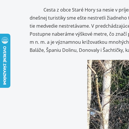
Cesta z obce Staré Hory sa nesie v príjemn
dnešnej turistiky sme ešte nestretli žiadneho 
tie medvedie nestretávame. V predchádzajúce
Postupne naberáme výškové metre, čo značí pr
m n. m. a je významnou križovatkou mnohých t
Baláže, Španiu Dolinu, Donovaly i Šachtičky