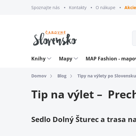
Prejsť
Spoznajte nás
Kontakty
O nákupe
Akcie
na
obsah
Knihy
Mapy
MAP Fashion - map
Domov
Blog
Tipy na výlety po Slovensku
Tip na výlet – Prec
Sedlo Dolný Šturec a trasa n