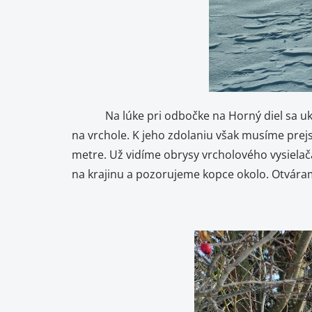
Na lúke pri odbočke na Horný diel sa ukazu
na vrchole. K jeho zdolaniu však musíme prejs
metre. Už vidíme obrysy vrcholového vysielač
na krajinu a pozorujeme kopce okolo. Otvára