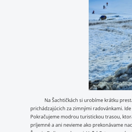
Na Šachtičkách si urobíme krátku prestávk
prichádzajúcich za zimnými radovánkami. Ide s
Pokračujeme modrou turistickou trasou, ktorá
príjemné a ani nevieme ako prekonávame nad