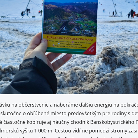
u na občerstvenie a naberáme ďalšiu energiu na pokračov
kutočne o obľúbené miesto predovšetkým pre rodiny s deťmi. 
 čiastočne kopíruje aj náučný chodník Banskobystrického P
morskú výšku 1 000 m. Cestou vidíme pomedzi stromy zasne