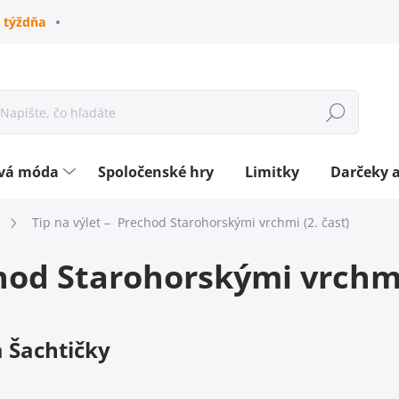
 týždňa
Hľadať
ová móda
Spoločenské hry
Limitky
Darčeky a
Tip na výlet – Prechod Starohorskými vrchmi (2. časť)
hod Starohorskými vrchmi 
a Šachtičky