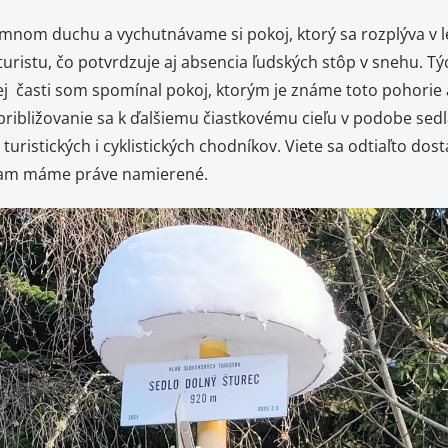
om duchu a vychutnávame si pokoj, ktorý sa rozplýva v l
turistu, čo potvrdzuje aj absencia ľudských stôp v snehu. Týc
j časti som spomínal pokoj, ktorým je známe toto pohorie a
ibližovanie sa k ďalšiemu čiastkovému cieľu v podobe sedla
uristických i cyklistických chodníkov. Viete sa odtiaľto d
, kam máme práve namierené.