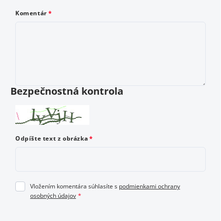
do 5 hviezdičiek, kde 1 je najhoršie a 5 najlepšie
Komentár
hodnotenie.
Vložením hodnotenie súhlasíte s
podmienkami ochrany
osobných údajov
Bezpečnostná kontrola
Odoslať hodnotenie
Odpíšte text z obrázka
Vložením komentára súhlasíte s
podmienkami ochrany
osobných údajov