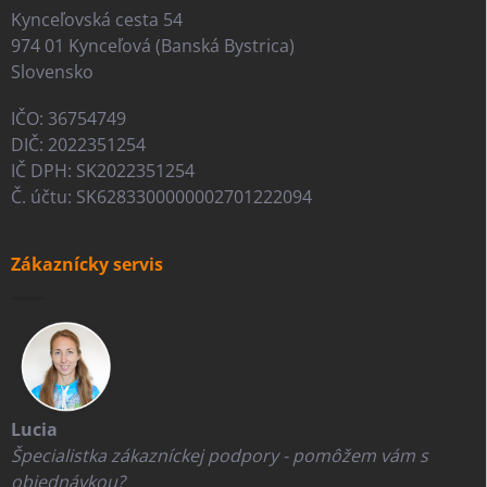
Kynceľovská cesta 54
974 01 Kynceľová (Banská Bystrica)
Slovensko
IČO: 36754749
DIČ: 2022351254
IČ DPH: SK2022351254
Č. účtu: SK6283300000002701222094
Zákaznícky servis
Lucia
Špecialistka zákazníckej podpory - pomôžem vám s
objednávkou?