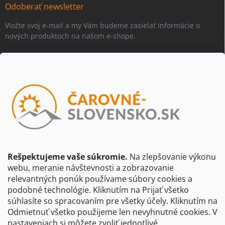
Odoberať newsletter
Vložte svoj e-mail a my Vám budeme zasielať informácie o
nových produktoch na našom e-shope.
Email
Vložením e-mailu súhlasíte s
podmienkami ochrany osobných
údajov
Beriem na vedomie, že adresa bude spracovaná za účelom
informovania o dostupnosti produktu, príp. o nahradení iným
produktom a pod., v súlade so zásadami spracovania osobných
údajov dostupnými na tejto stránke.
Rešpektujeme vaše súkromie.
Na zlepšovanie výkonu
webu, meranie návštevnosti a zobrazovanie
Prihlásiť sa
relevantných ponúk používame súbory cookies a
podobné technológie. Kliknutím na Prijať všetko
súhlasíte so spracovaním pre všetky účely. Kliknutím na
CBS Slovensko
CBS Česko
Shocart
VKÚ Mapy Harmanec
Odmietnuť všetko použijeme len nevyhnutné cookies. V
nastaveniach si môžete zvoliť jednotlivé
Čarovné Česko