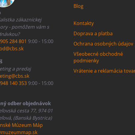
Blog
a
alistka zákazníckej
Kontakty
ory - pomôžem vám s
Doprava a platba
dnávkou?
905 284 801
9:00 - 15:00
Ochrana osobných údajov
od@cbs.sk
Všeobecné obchodné
podmienky
š
ting a predaj
Vrátenie a reklamácia tova
eting@cbs.sk
948 140 353
9:00 - 15:00
ný odber objednávok
ľovská cesta 77, 974 01
ľová, (Banská Bystrica)
enské Múzeum Máp
@muzeummap.sk