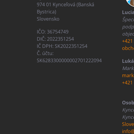
974 01 Kynceľová (Banská
Bystrica)
Luci
Slovensko
Špeci
podp
IČO: 36754749
obje
DIČ: 2022351254
+421 
IČ DPH: SK2022351254
obch
Č. účtu:
SK6283300000002701222094
Luká
Marke
mark
+421 
Osob
Kynce
Kynce
Slov
info