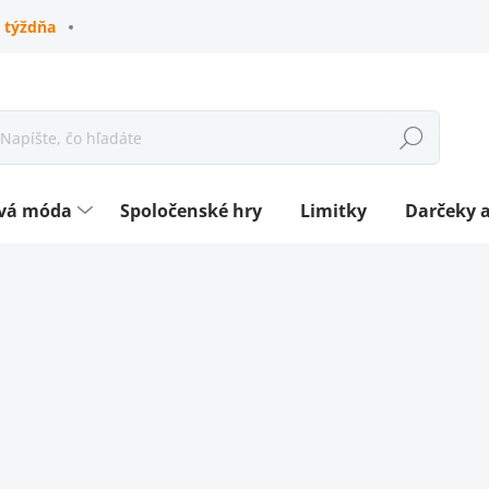
 týždňa
Hľadať
ová móda
Spoločenské hry
Limitky
Darčeky a