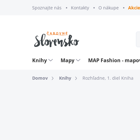
Prejsť
Spoznajte nás
Kontakty
O nákupe
Akcie
na
obsah
Knihy
Mapy
MAP Fashion - map
Domov
Knihy
Rozhľadne, 1. diel
Kniha