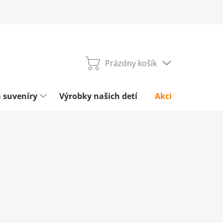
Prázdny košík
Nákupný
košík
 suveníry
Výrobky našich detí
Akcie týždňa