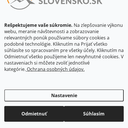
údajov
Beriem na vedomie, že adresa bude spracovaná za účelom
informovania o dostupnosti produktu, príp. o nahradení iným
produktom a pod., v súlade so zásadami spracovania osobných
údajov dostupnými na tejto stránke.
Rešpektujeme vaše súkromie.
Na zlepšovanie výkonu
webu, meranie návštevnosti a zobrazovanie
Prihlásiť sa
relevantných ponúk používame súbory cookies a
podobné technológie. Kliknutím na Prijať všetko
súhlasíte so spracovaním pre všetky účely. Kliknutím na
CBS Slovensko
CBS Česko
Shocart
VKÚ Mapy Harmanec
Odmietnuť všetko použijeme len nevyhnutné cookies. V
nastaveniach si môžete zvoliť jednotlivé
Čarovné Česko
kategórie.
Ochrana osobných údajov.
Nastavenie
Odmietnuť
Súhlasím
Copyright 2026
Čarovné-Slovensko.sk
. Všetky práva vyhradené.
Upraviť
nastavenie cookies