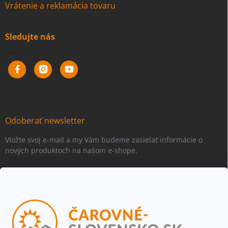
Vrátenie a reklamácia tovaru
Sledujte nás
Odoberať newsletter
Vložte svoj e-mail a my Vám budeme zasielať informácie o
nových produktoch na našom e-shope.
Email
Vložením e-mailu súhlasíte s
podmienkami ochrany osobných