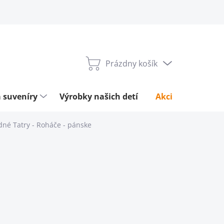
Prázdny košík
Nákupný
košík
 suveníry
Výrobky našich detí
Akcie týždňa
né Tatry - Roháče - pánske