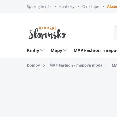
Prejsť
Spoznajte nás
Kontakty
O nákupe
Akcie
na
obsah
Knihy
Mapy
MAP Fashion - map
Domov
MAP Fashion - mapová móda
MA