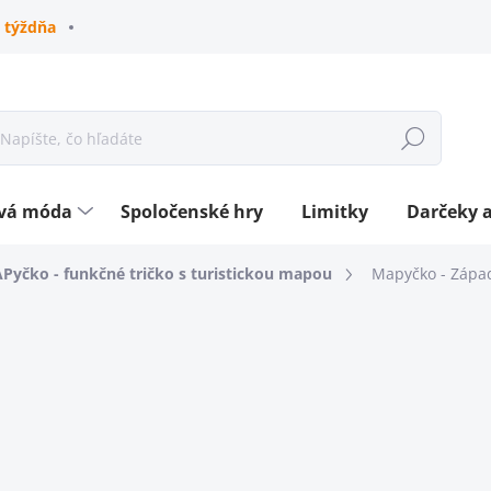
 týždňa
Hľadať
ová móda
Spoločenské hry
Limitky
Darčeky a
Pyčko - funkčné tričko s turistickou mapou
Mapyčko - Západ