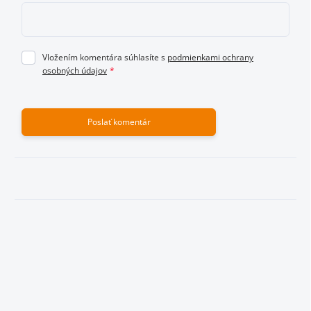
do 5 hviezdičiek, kde 1 je najhoršie a 5 najlepšie
hodnotenie.
Vložením komentára súhlasíte s
podmienkami ochrany
osobných údajov
Vložením hodnotenie súhlasíte s
podmienkami ochrany
osobných údajov
Poslať komentár
Odoslať hodnotenie