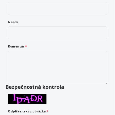
Meno
Názov
E-mail
Komentár
Komentár
Bezpečnostná kontrola
Ako by ste ohodnotili tento produkt? Vyberte od 1
Odpíšte text z obrázka