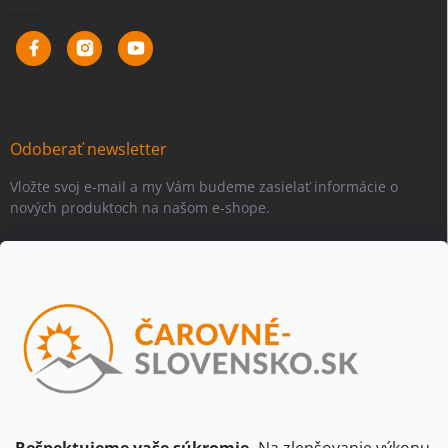
Odoberať newsletter
Vložte svoj e-mail a my Vám budeme zasielať informácie o
nových produktoch na našom e-shope.
Email
Vložením e-mailu súhlasíte s
podmienkami ochrany osobných
údajov
Beriem na vedomie, že adresa bude spracovaná za účelom
informovania o dostupnosti produktu, príp. o nahradení iným
produktom a pod., v súlade so zásadami spracovania osobných
údajov dostupnými na tejto stránke.