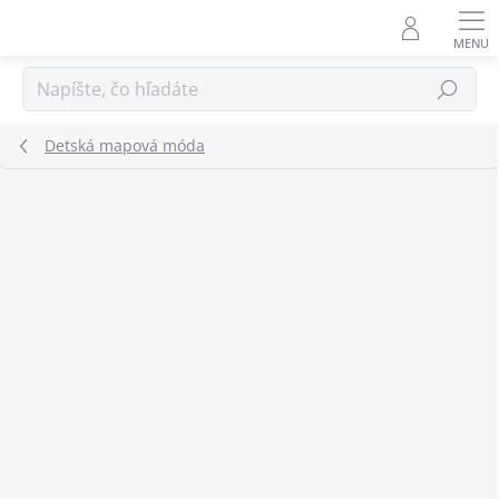
Prejsť
na
obsah
Hľadať
Detská mapová móda