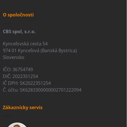
ä
t
i
O spoločnosti
e
CBS spol, s.r.o.
Kynceľovská cesta 54
974 01 Kynceľová (Banská Bystrica)
Slovensko
IČO: 36754749
DIČ: 2022351254
IČ DPH: SK2022351254
Č. účtu: SK6283300000002701222094
Zákaznícky servis