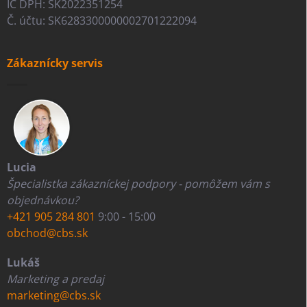
IČ DPH: SK2022351254
Č. účtu: SK6283300000002701222094
Zákaznícky servis
Lucia
Špecialistka zákazníckej podpory - pomôžem vám s
objednávkou?
+421 905 284 801
9:00 - 15:00
obchod@cbs.sk
Lukáš
Marketing a predaj
marketing@cbs.sk