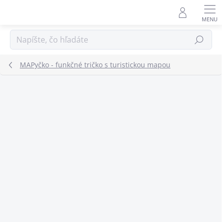
Prejsť
na
obsah
Hľadať
MAPyčko - funkčné tričko s turistickou mapou