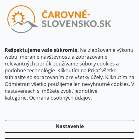
Vložením e-mailu súhlasíte s
podmienkami ochrany osobných
údajov
Beriem na vedomie, že adresa bude spracovaná za účelom
informovania o dostupnosti produktu, príp. o nahradení iným
produktom a pod., v súlade so zásadami spracovania osobných
údajov dostupnými na tejto stránke.
Rešpektujeme vaše súkromie.
Na zlepšovanie výkonu
webu, meranie návštevnosti a zobrazovanie
Prihlásiť sa
relevantných ponúk používame súbory cookies a
podobné technológie. Kliknutím na Prijať všetko
súhlasíte so spracovaním pre všetky účely. Kliknutím na
CBS Slovensko
CBS Česko
Shocart
VKÚ Mapy Harmanec
Odmietnuť všetko použijeme len nevyhnutné cookies. V
nastaveniach si môžete zvoliť jednotlivé
Čarovné Česko
kategórie.
Ochrana osobných údajov.
Nastavenie