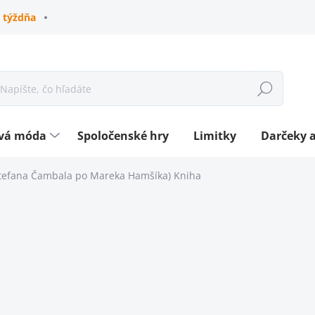
 týždňa
Hľadať
ová móda
Spoločenské hry
Limitky
Darčeky a
Štefana Čambala po Mareka Hamšíka)
Kniha