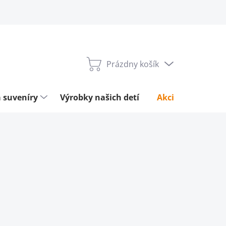
Prázdny košík
Nákupný
košík
 suveníry
Výrobky našich detí
Akcie týždňa