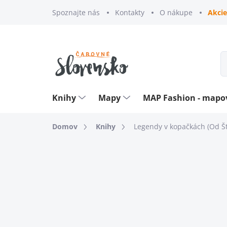
Prejsť
Spoznajte nás
Kontakty
O nákupe
Akcie
na
obsah
Knihy
Mapy
MAP Fashion - map
Domov
Knihy
Legendy v kopačkách (Od 