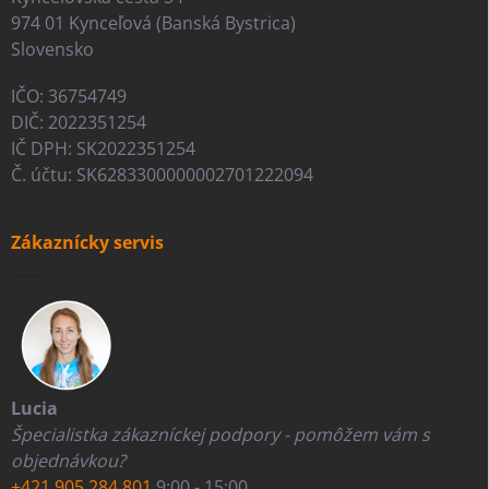
974 01 Kynceľová (Banská Bystrica)
Slovensko
IČO: 36754749
DIČ: 2022351254
IČ DPH: SK2022351254
Č. účtu: SK6283300000002701222094
Zákaznícky servis
Lucia
Špecialistka zákazníckej podpory - pomôžem vám s
objednávkou?
+421 905 284 801
9:00 - 15:00