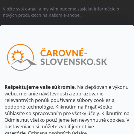
Vložte svoj e-mail a my Vám budeme zasielať informácie o
nových produktoch na našom e-shope.
Email
Vložením e-mailu súhlasíte s
podmienkami ochrany osobných
údajov
Beriem na vedomie, že adresa bude spracovaná za účelom
informovania o dostupnosti produktu, príp. o nahradení iným
produktom a pod., v súlade so zásadami spracovania osobných
údajov dostupnými na tejto stránke.
Rešpektujeme vaše súkromie.
Na zlepšovanie výkonu
webu, meranie návštevnosti a zobrazovanie
Prihlásiť sa
relevantných ponúk používame súbory cookies a
podobné technológie. Kliknutím na Prijať všetko
súhlasíte so spracovaním pre všetky účely. Kliknutím na
CBS Slovensko
CBS Česko
Shocart
VKÚ Mapy Harmanec
Odmietnuť všetko použijeme len nevyhnutné cookies. V
nastaveniach si môžete zvoliť jednotlivé
Čarovné Česko
kategórie.
Ochrana osobných údajov.