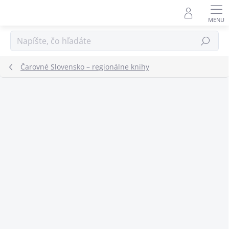
Prejsť
na
obsah
Hľadať
Čarovné Slovensko – regionálne knihy