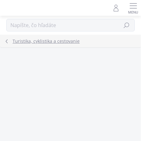
Prejsť
na
obsah
Hľadať
Turistika, cyklistika a cestovanie