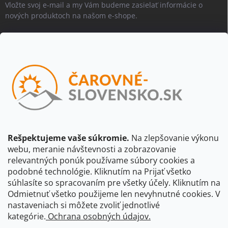
Vložte svoj e-mail a my Vám budeme zasielať informácie o
nových produktoch na našom e-shope.
Email
Vložením e-mailu súhlasíte s
podmienkami ochrany osobných
údajov
Beriem na vedomie, že adresa bude spracovaná za účelom
informovania o dostupnosti produktu, príp. o nahradení iným
produktom a pod., v súlade so zásadami spracovania osobných
údajov dostupnými na tejto stránke.
Rešpektujeme vaše súkromie.
Na zlepšovanie výkonu
webu, meranie návštevnosti a zobrazovanie
Prihlásiť sa
relevantných ponúk používame súbory cookies a
podobné technológie. Kliknutím na Prijať všetko
súhlasíte so spracovaním pre všetky účely. Kliknutím na
CBS Slovensko
CBS Česko
Shocart
VKÚ Mapy Harmanec
Odmietnuť všetko použijeme len nevyhnutné cookies. V
nastaveniach si môžete zvoliť jednotlivé
Čarovné Česko
kategórie.
Ochrana osobných údajov.