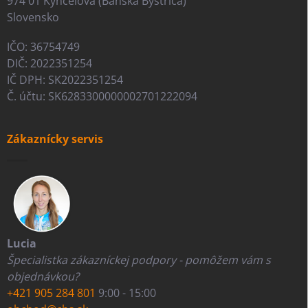
974 01 Kynceľová (Banská Bystrica)
Slovensko
IČO: 36754749
DIČ: 2022351254
IČ DPH: SK2022351254
Č. účtu: SK6283300000002701222094
Zákaznícky servis
Lucia
Špecialistka zákazníckej podpory - pomôžem vám s
objednávkou?
+421 905 284 801
9:00 - 15:00