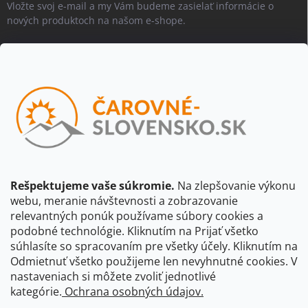
Vložte svoj e-mail a my Vám budeme zasielať informácie o
nových produktoch na našom e-shope.
Email
Vložením e-mailu súhlasíte s
podmienkami ochrany osobných
údajov
Beriem na vedomie, že adresa bude spracovaná za účelom
informovania o dostupnosti produktu, príp. o nahradení iným
produktom a pod., v súlade so zásadami spracovania osobných
údajov dostupnými na tejto stránke.
Rešpektujeme vaše súkromie.
Na zlepšovanie výkonu
webu, meranie návštevnosti a zobrazovanie
Prihlásiť sa
relevantných ponúk používame súbory cookies a
podobné technológie. Kliknutím na Prijať všetko
súhlasíte so spracovaním pre všetky účely. Kliknutím na
CBS Slovensko
CBS Česko
Shocart
VKÚ Mapy Harmanec
Odmietnuť všetko použijeme len nevyhnutné cookies. V
nastaveniach si môžete zvoliť jednotlivé
Čarovné Česko
kategórie.
Ochrana osobných údajov.