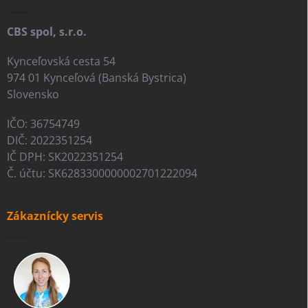
e
CBS spol, s.r.o.
Kynceľovská cesta 54
974 01 Kynceľová (Banská Bystrica)
Slovensko
IČO: 36754749
DIČ: 2022351254
IČ DPH: SK2022351254
Č. účtu: SK6283300000002701222094
Zákaznícky servis