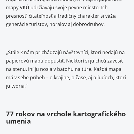
mapy VKÚ udržiavajú svoje pevné miesto. Ich
presnosť, čitateľnosť a tradičný charakter si vážia
generácie turistov, horalov aj dobrodruhov.
„Stále k nám prichádzajú návštevníci, ktorí nedajú na
papierovú mapu dopustiť. Niektorí si ju chcú zavesiť
na stenu, iní ju nosia v batohu na túre. Každá mapa
má v sebe príbeh – o krajine, o čase, aj o ľuďoch, ktorí
ju tvoria,“
77 rokov na vrchole kartografického
umenia