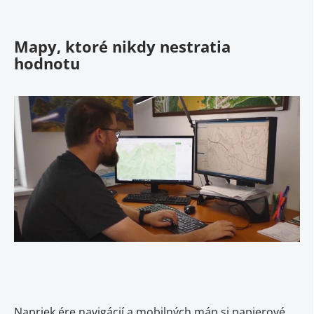
Mapy, ktoré nikdy nestratia
hodnotu
Napriek ére navigácií a mobilných máp si papierové