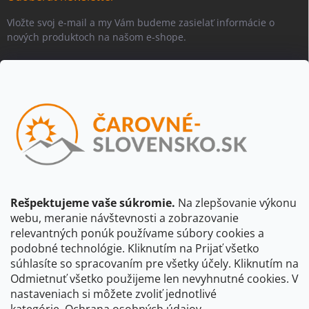
Vložte svoj e-mail a my Vám budeme zasielať informácie o
nových produktoch na našom e-shope.
Email
Vložením e-mailu súhlasíte s
podmienkami ochrany osobných
údajov
Beriem na vedomie, že adresa bude spracovaná za účelom
informovania o dostupnosti produktu, príp. o nahradení iným
produktom a pod., v súlade so zásadami spracovania osobných
údajov dostupnými na tejto stránke.
Rešpektujeme vaše súkromie.
Na zlepšovanie výkonu
webu, meranie návštevnosti a zobrazovanie
Prihlásiť sa
relevantných ponúk používame súbory cookies a
podobné technológie. Kliknutím na Prijať všetko
súhlasíte so spracovaním pre všetky účely. Kliknutím na
CBS Slovensko
CBS Česko
Shocart
VKÚ Mapy Harmanec
Odmietnuť všetko použijeme len nevyhnutné cookies. V
nastaveniach si môžete zvoliť jednotlivé
Čarovné Česko