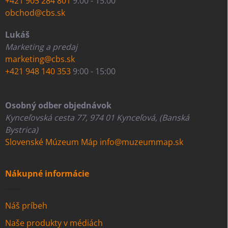
+421 905 284 801
9:00 - 15:00
obchod@cbs.sk
Lukáš
Marketing a predaj
marketing@cbs.sk
+421 948 140 353
9:00 - 15:00
Osobný odber objednávok
Kynceľovská cesta 77, 974 01 Kynceľová, (Banská
Bystrica)
Slovenské Múzeum Máp
info@muzeummap.sk
Nákupné informácie
Náš príbeh
Naše produkty v médiách