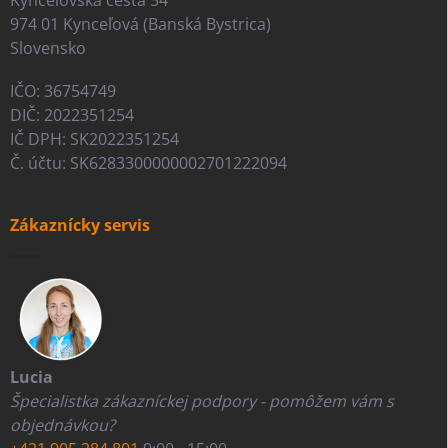
Kynceľovská cesta 54
974 01 Kynceľová (Banská Bystrica)
Slovensko
IČO: 36754749
DIČ: 2022351254
IČ DPH: SK2022351254
Č. účtu: SK6283300000002701222094
Zákaznícky servis
Lucia
Špecialistka zákazníckej podpory - pomôžem vám s
objednávkou?