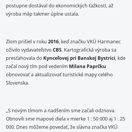
postupne dostával do ekonomických ťažkostí, až
výroba máp takmer úplne ustala.
Zlom prišiel v roku
2016
, keď značku VKÚ Harmanec
oživilo vydavateľstvo
CBS
. Kartografická výroba sa
presťahovala do
Kynceľovej pri Banskej Bystrici
, kde
začal nový tím pod vedením
Milana Paprčku
obnovovať a aktualizovať turistické mapy celého
Slovenska.
„S novým tímom a nadšením sme začali odznova.
Obnovili sme mapové diela v mierke 1 : 50 000 aj 1 : 25
000. Dnes môžeme povedať, že slávna značka VKÚ