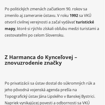
Po politických zmenách začiatkom 90. rokov sa
zmenilo aj zameranie ústavu. V roku
1992
sa VKÚ
otvoril civilnej verejnosti a začal vydávať
turistické
mapy
, ktoré si rýchlo získali obľubu medzi turistami a
cestovateľmi po celom Slovensku.
Z Harmanca do Kynceľovej –
znovuzrodenie značky
Po privatizácii sa ústav dostal do súkromných rúk a
jeho pôvodná vojenská agenda prešla na
Topografický ústav Jána Lipského v Banskej Bystrici.
Napriek vynikajúcej povesti a odbornosti sa VKÚ