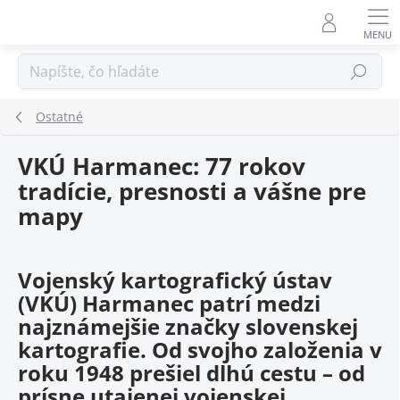
Prejsť
na
obsah
Hľadať
Ostatné
VKÚ Harmanec: 77 rokov
tradície, presnosti a vášne pre
mapy
Vojenský kartografický ústav
(VKÚ) Harmanec patrí medzi
najznámejšie značky slovenskej
kartografie. Od svojho založenia v
roku
1948
prešiel dlhú cestu – od
prísne utajenej vojenskej